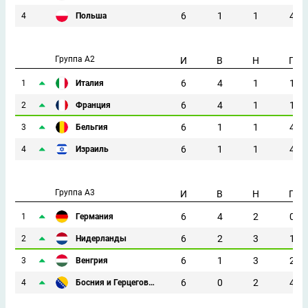
6
1
1
4
4
Польша
Группа A2
И
В
Н
П
6
4
1
1
1
Италия
6
4
1
1
2
Франция
6
1
1
4
3
Бельгия
6
1
1
4
4
Израиль
Группа A3
И
В
Н
П
6
4
2
0
1
Германия
6
2
3
1
2
Нидерланды
6
1
3
2
3
Венгрия
6
0
2
4
4
Босния и Герцеговина