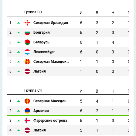
Группа C3
И
В
Н
П
6
3
2
1
1
Северная Ирландия
6
2
3
1
2
Болгария
6
1
4
1
3
Беларусь
6
0
3
3
4
Люксембург
1
1
0
0
5
Северная Македония
1
0
0
1
6
Латвия
Группа C4
И
В
Н
П
5
4
1
0
1
Северная Македония
6
2
1
3
2
Армения
6
1
3
2
3
Фарерские острова
5
1
1
3
4
Латвия