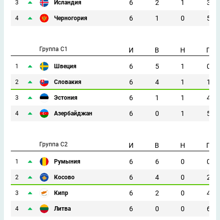
6
2
1
3
3
Исландия
6
1
0
5
4
Черногория
Группа C1
И
В
Н
П
6
5
1
0
1
Швеция
6
4
1
1
2
Словакия
6
1
1
4
3
Эстония
6
0
1
5
4
Азербайджан
Группа C2
И
В
Н
П
6
6
0
0
1
Румыния
6
4
0
2
2
Косово
6
2
0
4
3
Кипр
6
0
0
6
4
Литва