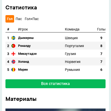
Статистика
Гол
Пас
Гол+Пас
#
Игрок
Команда
Голы
1
Швеция
9
Дьекереш
2
Португалия
8
Роналду
3
Грузия
7
Микаутадзе
4
Норвегия
7
Холанд
5
Румыния
6
Марин
Вся статистика
Материалы