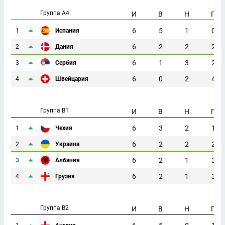
Группа A4
И
В
Н
П
6
5
1
0
1
Испания
6
2
2
2
2
Дания
6
1
3
2
3
Сербия
6
0
2
4
4
Швейцария
Группа B1
И
В
Н
П
6
3
2
1
1
Чехия
6
2
2
2
2
Украина
6
2
1
3
3
Албания
6
2
1
3
4
Грузия
Группа B2
И
В
Н
П