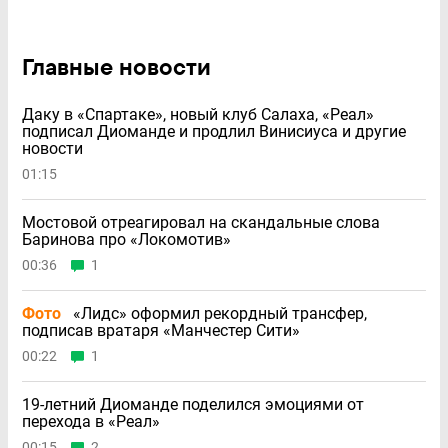
Главные новости
Даку в «Спартаке», новый клуб Салаха, «Реал»
подписал Диоманде и продлил Винисиуса и другие
новости
01:15
Мостовой отреагировал на скандальные слова
Баринова про «Локомотив»
00:36
1
Фото
«Лидс» оформил рекордный трансфер,
подписав вратаря «Манчестер Сити»
00:22
1
19-летний Диоманде поделился эмоциями от
перехода в «Реал»
00:15
2