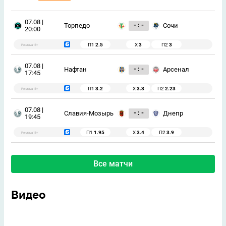
07.08 |
- : -
Торпедо
Сочи
20:00
П1
2.5
Х
3
П2
3
Реклама 18+
07.08 |
- : -
Нафтан
Арсенал
17:45
П1
3.2
Х
3.3
П2
2.23
Реклама 18+
07.08 |
- : -
Славия-Мозырь
Днепр
19:45
П1
1.95
Х
3.4
П2
3.9
Реклама 18+
Все матчи
Видео