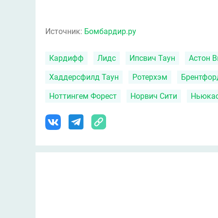
Источник:
Бомбардир.ру
Кардифф
Лидс
Ипсвич Таун
Астон В
Хаддерсфилд Таун
Ротерхэм
Брентфор
Ноттингем Форест
Норвич Сити
Ньюка