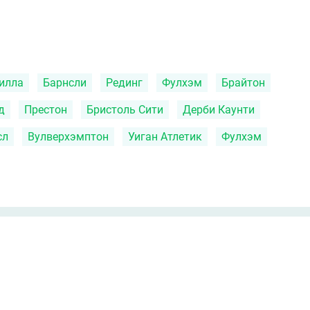
илла
Барнсли
Рединг
Фулхэм
Брайтон
д
Престон
Бристоль Сити
Дерби Каунти
сл
Вулверхэмптон
Уиган Атлетик
Фулхэм