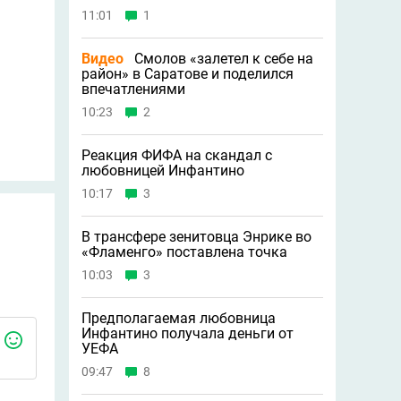
11:01
1
Видео
Смолов «залетел к себе на
район» в Саратове и поделился
впечатлениями
10:23
2
Реакция ФИФА на скандал с
любовницей Инфантино
10:17
3
В трансфере зенитовца Энрике во
«Фламенго» поставлена точка
10:03
3
Предполагаемая любовница
Инфантино получала деньги от
УЕФА
09:47
8