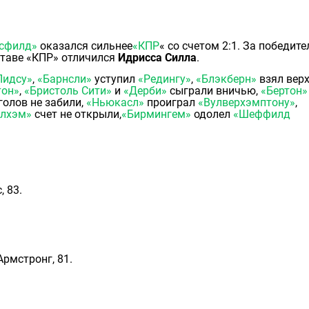
рсфилд»
оказался сильнее
«КПР
« со счетом 2:1. За победите
оставе «КПР» отличился
Идрисса Силла
.
Лидсу»
,
«Барнсли»
уступил
«Редингу»
,
«Блэкберн»
взял верх
тон»
,
«Бристоль Сити»
и
«Дерби»
сыграли вничью,
«Бертон»
голов не забили,
«Ньюкасл»
проиграл
«Вулверхэмптону»
,
лхэм»
счет не открыли,
«Бирмингем»
одолел
«Шеффилд
, 83.
 Армстронг, 81.