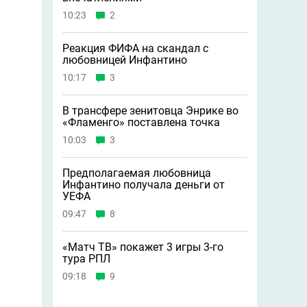
10:23
2
Реакция ФИФА на скандал с
любовницей Инфантино
10:17
3
В трансфере зенитовца Энрике во
«Фламенго» поставлена точка
10:03
3
Предполагаемая любовница
Инфантино получала деньги от
УЕФА
09:47
8
«Матч ТВ» покажет 3 игры 3-го
тура РПЛ
09:18
9