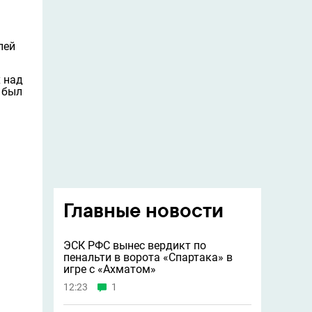
лей
 над
был
Главные новости
ЭСК РФС вынес вердикт по
пенальти в ворота «Спартака» в
игре с «Ахматом»
12:23
1