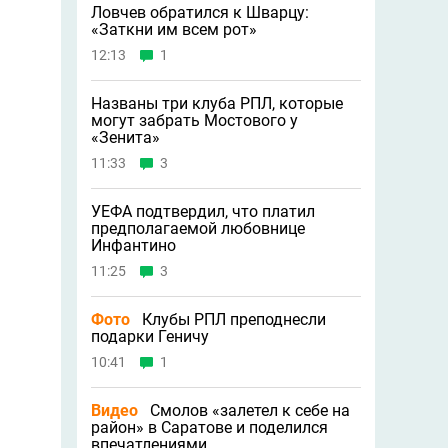
Ловчев обратился к Шварцу:
«Заткни им всем рот»
12:13
1
Названы три клуба РПЛ, которые
могут забрать Мостового у
«Зенита»
11:33
3
УЕФА подтвердил, что платил
предполагаемой любовнице
Инфантино
11:25
3
Фото
Клубы РПЛ преподнесли
подарки Геничу
10:41
1
Видео
Смолов «залетел к себе на
район» в Саратове и поделился
впечатлениями