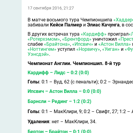
17 сентября 2016, 21:27
В матче восьмого тура Чемпионшипа
«Хадде
забивали
Кейси Палмер
и
Элиас Качунга
, в с
В других встречах тура
«Кардифф»
проиграл
«
«Ротерхэмом»
,
«Брентфорд»
уничтожил
«Прес
слабее
«Брайтона»
,
«Ипсвич»
и
«Астон Вилла»
«Ноттингем»
уступил
«Норвичу»
,
«Уиган»
и
«Фу
Уэнсдэй»
.
Чемпионат Англии. Чемпионшип. 8-й тур
Кардифф – Лидс – 0:2 (0:0)
Голы
: 0:1 – Вуд, 62 (с пенальти); 0:2 – Эрнандес
Ипсвич – Астон Вилла – 0:0 (0:0)
Барнсли – Рединг – 1:2 (0:2)
Голы
: 0:1 – МакКлири, 9; 0:2 – Свифт, 27; 1:2 –
Удаления
: нет – МакКлири, 34.
Бертон – Брайтон – 0:1 (0:0)