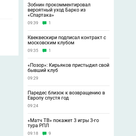
Зобнин прокомментировал
вероятный уход Барко из
«Спартака»
09:39
1
Квеквескири подписал контракт с
московским клубом
09:35
1
«Позор»: Кирьяков пристыдил свой
бывший клуб
09:29
Паредес близок к возвращению в
Европу спустя год
09:24
«Матч ТВ» покажет 3 игры 3-го
тура РПЛ
09:18
9