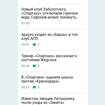
Новый клуб Заболотного,
«Спартаку» отключили горячую
воду, Сафонов может покинуть
«ПСЖ» и другие новости
01:03
Араухо уходит из «Барсы» в топ-
клуб АПЛ
00:41
1
Тренер «Спартака» рассказал о
состоянии Жедсона
00:34
8
В «Спартаке» оценили шансы
против «Краснодара»
00:22
5
Известны эмоции Латышонка
после ухода из «Зенита»