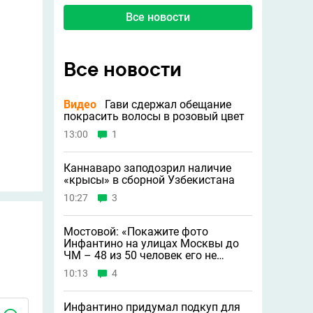
Все новости
Все новости
Видео
Гави сдержал обещание
покрасить волосы в розовый цвет
13:00
1
Каннаваро заподозрил наличие
«крысы» в сборной Узбекистана
10:27
3
Мостовой: «Покажите фото
Инфантино на улицах Москвы до
ЧМ – 48 из 50 человек его не
узнают»
10:13
4
Инфантино придумал подкуп для