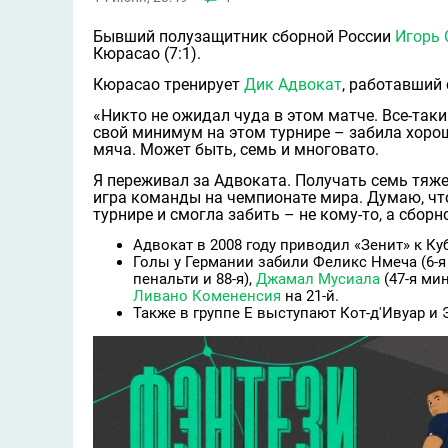
Бывший полузащитник сборной России
Игорь
Кюрасао (7:1).
Кюрасао тренирует
Дик Адвокат
, работавший 
«Никто не ожидал чуда в этом матче. Все-та
свой минимум на этом турнире – забила хорош
мяча. Может быть, семь и многовато.
Я переживал за Адвоката. Получать семь тяже
игра команды на чемпионате мира. Думаю, что
турнире и смогла забить – не кому-то, а сбор
Адвокат в 2008 году приводил «Зенит» к Ку
Голы у Германии забили Феликс Нмеча (6-я
пенальти и 88-я),
Джамал Мусиала
(47-я мин
Ливано Комененсия
на 21-й.
Также в группе E выступают Кот-д'Ивуар и 