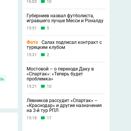
16:03
10
Губерниев назвал футболиста,
игравшего лучше Месси и Роналду
15:51
5
Фото
Салах подписал контракт с
турецким клубом
15:31
2
Мостовой – о переходе Даку в
«Спартак»: «Теперь будет
проблемка»
рь
15:21
10
Левников рассудит «Спартак» –
«Краснодар» и другие назначения
на 3-й тур РПЛ
15:18
17