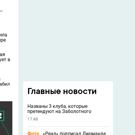
 –
ила
ыре
вая
ует в
с
забил
Главные новости
Названы 3 клуба, которые
претендуют на Заболотного
17:48
Фото
«Реал» подписал Диоманде