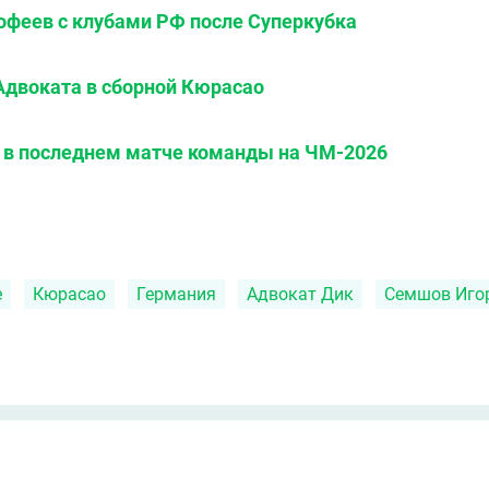
офеев с клубами РФ после Суперкубка
Адвоката в сборной Кюрасао
 в последнем матче команды на ЧМ-2026
е
Кюрасао
Германия
Адвокат Дик
Семшов Иго