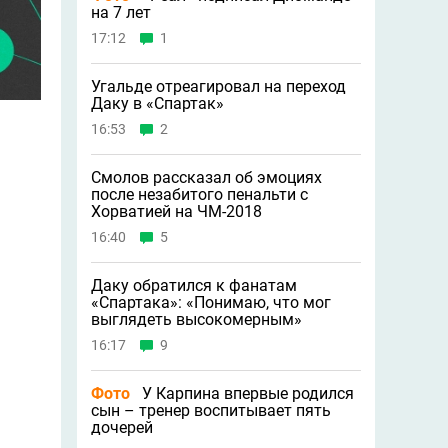
на 7 лет
17:12
1
Угальде отреагировал на переход
Даку в «Спартак»
16:53
2
Смолов рассказал об эмоциях
после незабитого пенальти с
Хорватией на ЧМ-2018
16:40
5
Даку обратился к фанатам
«Спартака»: «Понимаю, что мог
выглядеть высокомерным»
16:17
9
Фото
У Карпина впервые родился
сын – тренер воспитывает пять
дочерей