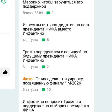
Марокко, чтобы заручиться его
поддержкой
Вчера, 22:09
2
Известны пять кандидатов на пост
президента ФИФА вместо
Инфантино
4 августа
5
Трамп определился с позицией по
будущему президента ФИФА
Инфантино
3 августа
2
Фото
Генич сделал татуировку,
посвященную финалу ЧМ-2026
3 августа
10
Инфантино попросит Трампа о
поддержке на выборах президента
ФИФА