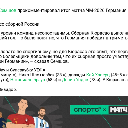
 Семшов
прокомментировал итог матча ЧМ-2026 Германия
со сборной России.
ки уровни команд несопоставимы. Сборная Кюрасао выполн
ий гол. Но было понятно, что Германия победит в три-чет
ловато по-спортивному, но для Кюрасао это опыт, это пер
 болельщики довольны тем, что их сборная просто участв
ной Германии», – сказал Семшов.
бку и Суперкубку УЕФА.
 минута), Нико Шлоттербек (38-я), дважды
Кай Хаверц
(45+5-я 
ута),
Натаниэль Браун
(68-я) и
Дениз Ундав
(78-я). У Кюрасао 
Эквадор.