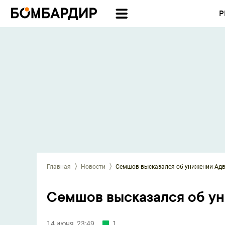
Р
Главная
Новости
Семшов высказался об унижении Адв
Семшов высказался об у
14 июня, 23:49
1