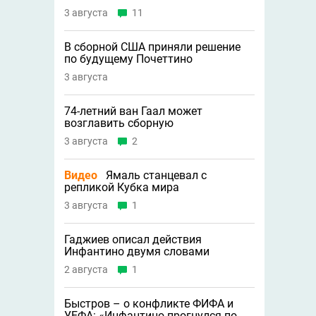
3 августа
11
В сборной США приняли решение
по будущему Почеттино
3 августа
74-летний ван Гаал может
возглавить сборную
3 августа
2
Видео
Ямаль станцевал с
репликой Кубка мира
3 августа
1
Гаджиев описал действия
Инфантино двумя словами
2 августа
1
Быстров – о конфликте ФИФА и
УЕФА: «Инфантино прогнулся по