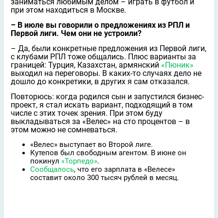
заниматься любимым делом – играть в футбол и
при этом находиться в Москве.
– В июле вы говорили о предложениях из РПЛ и
Первой лиги. Чем они не устроили?
– Да, были конкретные предложения из Первой лиги,
с клубами РПЛ тоже общались. Плюс варианты за
границей: Турция, Казахстан, армянский
«Пюник»
выходил на переговоры. В каких-то случаях дело не
дошло до конкретики, в других я сам отказался.
Повторюсь: когда родился сын и запустился бизнес-
проект, я стал искать вариант, подходящий в том
числе с этих точек зрения. При этом буду
выкладываться за «Велес» на сто процентов – в
этом можно не сомневаться.
«Велес» выступает во Второй лиге.
Кутепов был свободным агентом. В июне он
покинул
«Торпедо»
.
Сообщалось
, что его зарплата в «Велесе»
составит около 300 тысяч рублей в месяц.