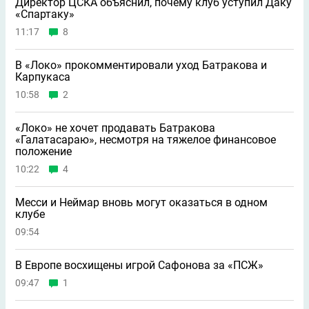
Директор ЦСКА объяснил, почему клуб уступил Даку
«Спартаку»
11:17
8
В «Локо» прокомментировали уход Батракова и
Карпукаса
10:58
2
«Локо» не хочет продавать Батракова
«Галатасараю», несмотря на тяжелое финансовое
положение
10:22
4
Месси и Неймар вновь могут оказаться в одном
клубе
09:54
В Европе восхищены игрой Сафонова за «ПСЖ»
09:47
1