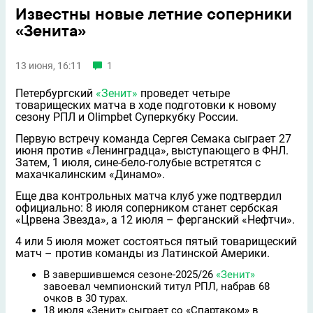
Известны новые летние соперники
«Зенита»
13 июня, 16:11
1
Петербургский
«Зенит»
проведет четыре
товарищеских матча в ходе подготовки к новому
сезону РПЛ и Olimpbet Суперкубку России.
Первую встречу команда Сергея Семака сыграет 27
июня против «Ленинградца», выступающего в ФНЛ.
Затем, 1 июля, сине-бело-голубые встретятся с
махачкалинским «Динамо».
Еще два контрольных матча клуб уже подтвердил
официально: 8 июля соперником станет сербская
«Црвена Звезда», а 12 июля – ферганский «Нефтчи».
4 или 5 июля может состояться пятый товарищеский
матч – против команды из Латинской Америки.
В завершившемся сезоне-2025/26
«Зенит»
завоевал чемпионский титул РПЛ, набрав 68
очков в 30 турах.
18 июля «Зенит» сыграет со «Спартаком» в