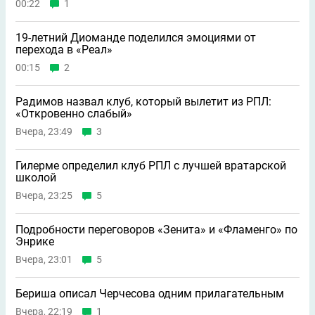
00:22
1
19-летний Диоманде поделился эмоциями от
перехода в «Реал»
00:15
2
Радимов назвал клуб, который вылетит из РПЛ:
«Откровенно слабый»
Вчера, 23:49
3
Гилерме определил клуб РПЛ с лучшей вратарской
школой
Вчера, 23:25
5
Подробности переговоров «Зенита» и «Фламенго» по
Энрике
Вчера, 23:01
5
Бериша описал Черчесова одним прилагательным
Вчера, 22:19
1