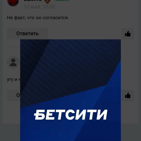
12 мая, 10:00
Не факт, что он согласится.
Ответить
Vitaga
+2441
12 мая, 09:21
угу и надо бы еще 3-4 вратаря добавить)
Ответить