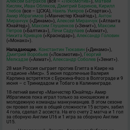
Алексей Батраков
(все –
«Локомотив»
),
Матвей
Кисляк
,
Иван Обляков
,
Дмитрий Баринов
,
Кирилл
Глебов
(все – ЦСКА),
Наиль Умяров
(«Спартак»),
Амир Ибрагимов
(«Манчестер Юнайтед»),
Антон
Миранчук
(«Динамо»),
Алексей Миранчук
(«Атланта
Юнайтед»),
Максим Глушенков
(«Зенит»),
Максим
Петров
(«Балтика»),
Лечи Садулаев
(«Ахмат»),
Никита Кривцов
(«Краснодар»),
Александр Головин
(«Монако»).
Нападающие.
Константин Тюкавин
(«Динамо»),
Дмитрий Воробьев
(«Локомотив»),
Георгий
Мелкадзе
(«Ахмат»),
Александр Соболев
(«Зенит»).
28 мая Россия сыграет против Египта в Каире на
стадионе «Миср». 5 июня подопечные Валерия
Карпина встретятся с Буркина-Фасо в Волгограде и 9
июня – с Тринидадом и Тобаго в Калининграде.
18-летний вингер «Манчестер Юнайтед» Амир
Ибрагимов пока играл только за юношеские и
молодежную команды манкунианцев. В этом сезоне
он провел за них в общей сложности 15 встреч, забил
4 гола, сделал 2 ассиста. На его счету 2 матча и 1 гол
за сборную Англии U16 и 1 игра за сборную Англии
U15.