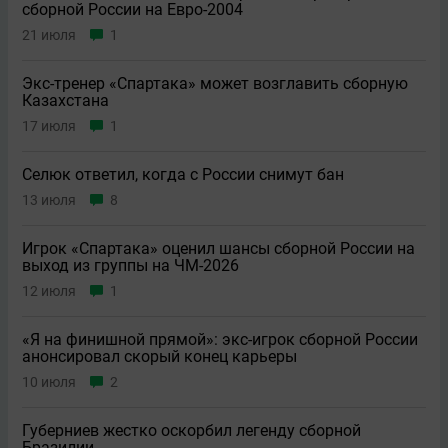
сборной России на Евро-2004
21 июля
1
Экс-тренер «Спартака» может возглавить сборную
Казахстана
17 июля
1
Селюк ответил, когда с России снимут бан
13 июля
8
Игрок «Спартака» оценил шансы сборной России на
выход из группы на ЧМ-2026
12 июля
1
«Я на финишной прямой»: экс-игрок сборной России
анонсировал скорый конец карьеры
10 июля
2
Губерниев жестко оскорбил легенду сборной
Бразилии