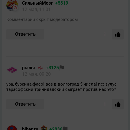
СильныйМозг
+5819
12 мая, 11:01
Комментарий скрыт модератором
Ответить
1
рылы
+8125
12 мая, 09:20
ура, буркина-фасо! все в волгоград 5 числа! пс: зулус
тарасофский тринидадский сыграет против нас 9го?
Ответить
1
biber.ru
+2836