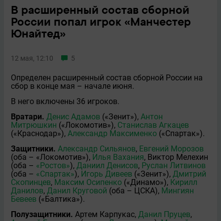
В расширенный состав сборной
России попал игрок «Манчестер
Юнайтед»
12 мая, 12:10
5
Определен расширенный состав сборной России на
сбор в конце мая – начале июня.
В него включены 36 игроков.
Вратари.
Денис Адамов
(«Зенит»),
Антон
Митрюшкин
(«Локомотив»),
Станислав Агкацев
(«Краснодар»),
Александр Максименко
(«Спартак»).
Защитники.
Александр Сильянов
,
Евгений Морозов
(оба – «Локомотив»),
Илья Вахания
, Виктор Мелeхин
(оба –
«Ростов»
),
Даниил Денисов
,
Руслан Литвинов
(оба –
«Спартак»
),
Игорь Дивеев
(«Зенит»),
Дмитрий
Скопинцев
,
Максим Осипенко
(«Динамо»),
Кирилл
Данилов
,
Данил Круговой
(оба – ЦСКА),
Мингиян
Бевеев
(«Балтика»).
Полузащитники.
Артeм Карпукас,
Данил Пруцев
,