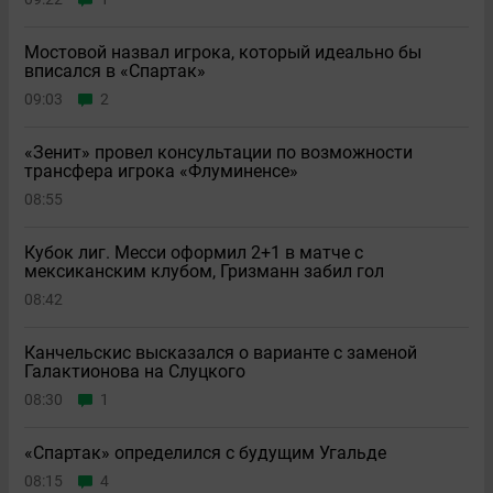
Мостовой назвал игрока, который идеально бы
вписался в «Спартак»
09:03
2
«Зенит» провел консультации по возможности
трансфера игрока «Флуминенсе»
08:55
Кубок лиг. Месси оформил 2+1 в матче с
мексиканским клубом, Гризманн забил гол
08:42
Канчельскис высказался о варианте с заменой
Галактионова на Слуцкого
08:30
1
«Спартак» определился с будущим Угальде
08:15
4