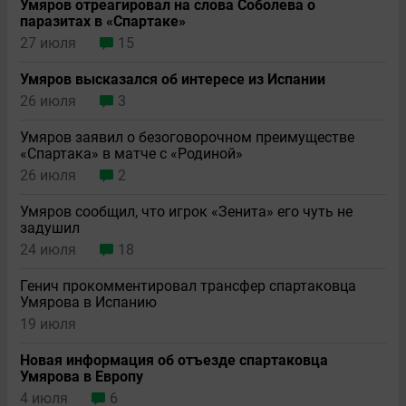
Умяров отреагировал на слова Соболева о
паразитах в «Спартаке»
27 июля
15
Умяров высказался об интересе из Испании
26 июля
3
Умяров заявил о безоговорочном преимуществе
«Спартака» в матче с «Родиной»
26 июля
2
Умяров сообщил, что игрок «Зенита» его чуть не
задушил
24 июля
18
Генич прокомментировал трансфер спартаковца
Умярова в Испанию
19 июля
Новая информация об отъезде спартаковца
Умярова в Европу
4 июля
6