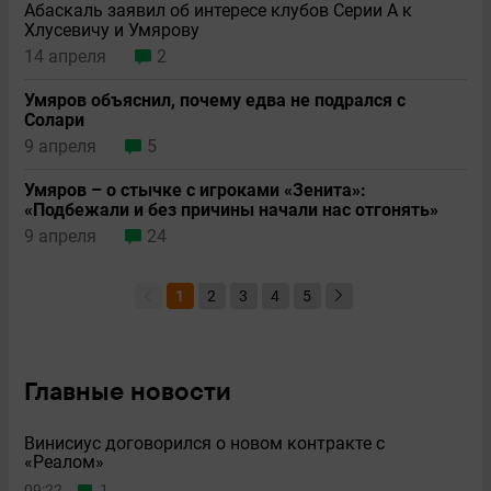
Абаскаль заявил об интересе клубов Серии A к
Хлусевичу и Умярову
14 апреля
2
Умяров объяснил, почему едва не подрался с
Солари
9 апреля
5
Умяров – о стычке с игроками «Зенита»:
«Подбежали и без причины начали нас отгонять»
9 апреля
24
1
2
3
4
5
Главные новости
Винисиус договорился о новом контракте с
«Реалом»
09:22
1