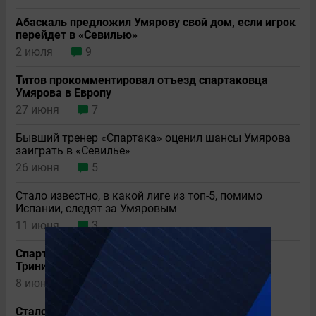
Абаскаль предложил Умярову свой дом, если игрок
перейдет в «Севилью»
2 июля
9
Титов прокомментировал отъезд спартаковца
Умярова в Европу
27 июня
7
Бывший тренер «Спартака» оценил шансы Умярова
заиграть в «Севилье»
26 июня
5
Стало известно, в какой лиге из топ-5, помимо
Испании, следят за Умяровым
11 июня
3
Спартаковец Умяров пропустит матч Россия –
Тринидад и Тобаго: известна причина
8 июня
7
Стало известно, почему Умяров не перейдет в