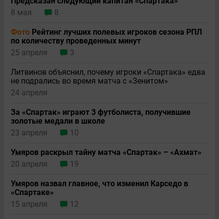
Предсказан следующий капитан «Спартака»
8 мая
8
Фото
Рейтинг лучших полевых игроков сезона РПЛ
по количеству проведенных минут
25 апреля
3
Литвинов объяснил, почему игроки «Спартака» едва
не подрались во время матча с «Зенитом»
24 апреля
За «Спартак» играют 3 футболиста, получившие
золотые медали в школе
23 апреля
10
Умяров раскрыл тайну матча «Спартак» – «Ахмат»
20 апреля
19
Умяров назвал главное, что изменил Карседо в
«Спартаке»
15 апреля
12