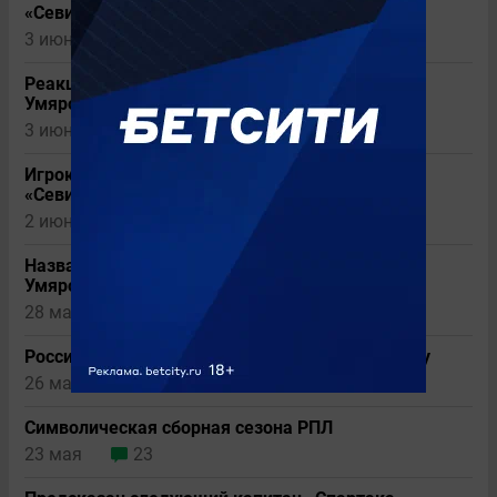
«Севилью»
3 июня
11
Реакция «Севильи» на новость об интересе к
Умярову
3 июня
10
Игрок «Спартака» прокомментировал интерес
«Севильи»
2 июня
7
Назван испанский клуб, заинтересованный в
Умярове
28 мая
11
Россиянин может сменить «Спартак» на Европу
26 мая
16
Символическая сборная сезона РПЛ
23 мая
23