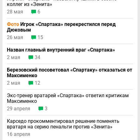
коллег из «Зенита»
28 мая
6
Фото
Игрок «Спартака» перекрестился перед
Дюковым
26 мая
15
Назван главный внутренний враг «Спартака»
2 мая
34
Березовский посоветовал «Спартаку» отказаться от
Максименко
2 мая
12
Экс-тренер вратарей «Спартака» ответил критикам
Максименко
29 апреля
3
Карседо прокомментировал решение поменять
вратаря на серию пенальти против «Зенита»
16 апреля