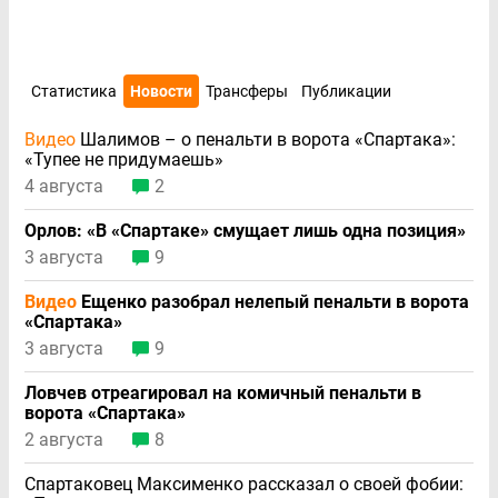
Статистика
Новости
Трансферы
Публикации
Видео
Шалимов – о пенальти в ворота «Спартака»:
«Тупее не придумаешь»
4 августа
2
Орлов: «В «Спартаке» смущает лишь одна позиция»
3 августа
9
Видео
Ещенко разобрал нелепый пенальти в ворота
«Спартака»
3 августа
9
Ловчев отреагировал на комичный пенальти в
ворота «Спартака»
2 августа
8
Спартаковец Максименко рассказал о своей фобии: