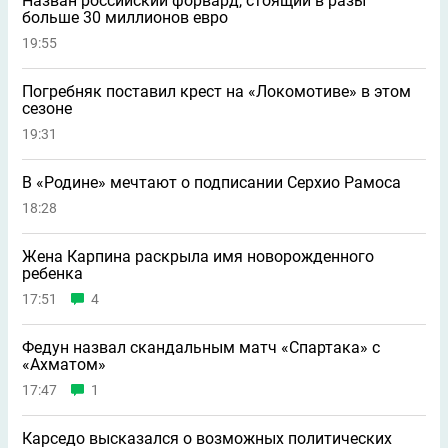
Назван российский форвард, стоящий в разы
больше 30 миллионов евро
19:55
Погребняк поставил крест на «Локомотиве» в этом
сезоне
19:31
В «Родине» мечтают о подписании Серхио Рамоса
18:28
Жена Карпина раскрыла имя новорождeнного
ребeнка
17:51
4
Федун назвал скандальным матч «Спартака» с
«Ахматом»
17:47
1
Карседо высказался о возможных политических