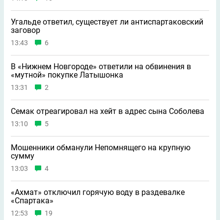
Угальде ответил, существует ли антиспартаковский
заговор
13:43
6
В «Нижнем Новгороде» ответили на обвинения в
«мутной» покупке Латышонка
13:31
2
Семак отреагировал на хейт в адрес сына Соболева
13:10
5
Мошенники обманули Непомнящего на крупную
сумму
13:03
4
«Ахмат» отключил горячую воду в раздевалке
«Спартака»
12:53
19