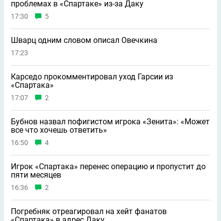
проблемах в «Спартаке» из-за Даку
17:30
5
Шварц одним словом описал Овечкина
17:23
Карседо прокомментировал уход Гарсии из
«Спартака»
17:07
2
Бубнов назвал пофигистом игрока «Зенита»: «Может
всe что хочешь ответить»
16:50
4
Игрок «Спартака» перенес операцию и пропустит до
пяти месяцев
16:36
2
Погребняк отреагировал на хейт фанатов
«Спартака» в адрес Даку