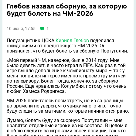
Глебов назвал сборную, за которую
будет болеть на ЧМ-2026
10 июня, 17:55
1
Полузащитник ЦСКА
Кирилл Глебов
поделился
ожиданиями от предстоящего ЧМ-2026. Он
признался, что будет болеть за сборную Португалии.
«Мой первый ЧМ, наверное, был в 2014 году. Мне
было девять лет, я часто играл в FIFA. Как раз в той
игре вышло дополнение к чемпионату мира – так у
меня появился интерес именно к просмотру матчей
по телевизору. Болел тогда, конечно, за сборную
России. Ещe нравилась Колумбия, потому что очень
любил Хамеса Родригеса.
ЧМ-2026 попытаюсь посмотреть, но из-за разницы
во времени не уверен, что увижу много игр. Точно
буду следить за матчами, которые начинаются рано.
Думаю, болеть буду за сборную Португалии – мне
нравятся отдельные игроки из их состава. В целом я
люблю следить за игроками своей позиции, так что
буду наблюдать за всеми топовыми вингерами», –