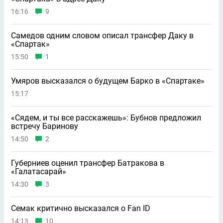
16:16
9
Самедов одним словом описал трансфер Даку в
«Спартак»
15:50
1
Умяров высказался о будущем Барко в «Спартаке»
15:17
«Сядем, и ты все расскажешь»: Бубнов предложил
встречу Баринову
14:50
2
Губерниев оценил трансфер Батракова в
«Галатасарай»
14:30
3
Семак критично высказался о Fan ID
14:13
10