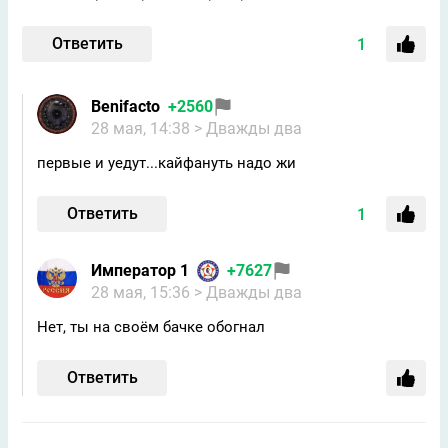
Ответить
1
Benifacto
+2560
28 мая, 14:38
> Дважды два
первые и уедут...кайфануть надо жи
Ответить
1
Император 1
+7627
28 мая, 15:36
> Дважды два
Нет, ты на своём бачке обогнал
Ответить