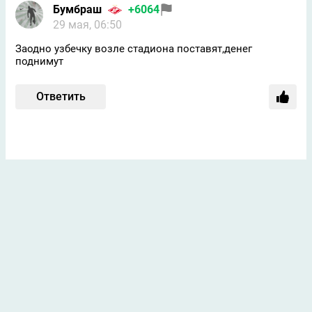
Бумбраш
+6064
29 мая, 06:50
Заодно узбечку возле стадиона поставят,денег
поднимут
Ответить