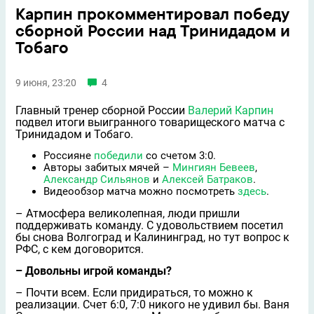
Карпин прокомментировал победу
сборной России над Тринидадом и
Тобаго
9 июня, 23:20
4
Главный тренер сборной России
Валерий Карпин
подвел итоги выигранного товарищеского матча с
Тринидадом и Тобаго.
Россияне
победили
со счетом 3:0.
Авторы забитых мячей –
Мингиян Бевеев
,
Александр Сильянов
и
Алексей Батраков
.
Видеообзор матча можно посмотреть
здесь
.
– Атмосфера великолепная, люди пришли
поддерживать команду. С удовольствием посетил
бы снова Волгоград и Калининград, но тут вопрос к
РФС, с кем договорится.
– Довольны игрой команды?
– Почти всем. Если придираться, то можно к
реализации. Счет 6:0, 7:0 никого не удивил бы. Ваня