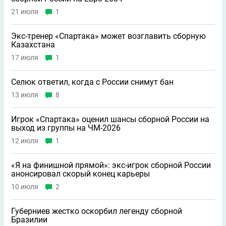
21 июля
1
Экс-тренер «Спартака» может возглавить сборную
Казахстана
17 июля
1
Селюк ответил, когда с России снимут бан
13 июля
8
Игрок «Спартака» оценил шансы сборной России на
выход из группы на ЧМ-2026
12 июля
1
«Я на финишной прямой»: экс-игрок сборной России
анонсировал скорый конец карьеры
10 июля
2
Губерниев жестко оскорбил легенду сборной
Бразилии