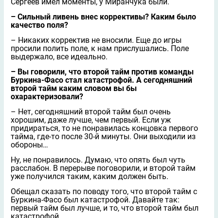
Сергеев имел моменты, у Миранчука были.
– Сильный ливень внес коррективы? Каким было
качество поля?
– Никаких корректив не вносили. Еще до игры
просили полить поле, к нам прислушались. Поле
выдержало, все идеально.
– Вы говорили, что второй тайм против команды
Буркина‑Фасо стал катастрофой. А сегодняшний
второй тайм каким словом вы бы
охарактеризовали?
– Нет, сегодняшний второй тайм был очень
хорошим, даже лучше, чем первый. Если уж
придираться, то не понравилась концовка первого
тайма, где‑то после 30‑й минуты. Они выходили из
обороны…
Ну, не понравилось. Думаю, что опять был чуть
расслабон. В перерыве поговорили, и второй тайм
уже получился таким, каким должен быть.
Обещал сказать по поводу того, что второй тайм с
Буркина‑Фасо был катастрофой. Давайте так:
первый тайм был лучше, и то, что второй тайм был
катастрофой…