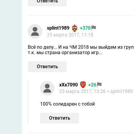
Ответить
splint1989
+370
25 марта 2017, 11:18
Всё по делу... И на ЧМ 2018 мы выйдем из гру
т.к. мы страна организатор игр...
Ответить
xXx7090
+26
25 марта 2017, 13:26
> splint1989
100% солидарен с тобой
Ответить