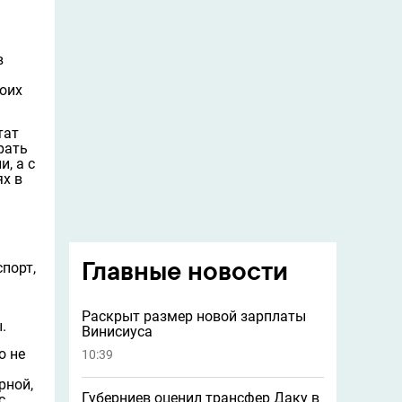
в
оих
тат
рать
, а с
ях в
Главные новости
порт,
Раскрыт размер новой зарплаты
.
Винисиуса
о не
10:39
рной,
Губерниев оценил трансфер Даку в
с