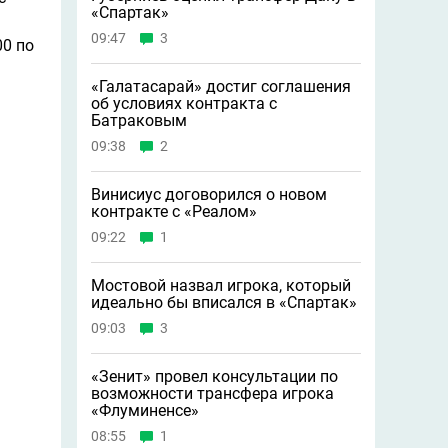
«Спартак»
09:47
3
00 по
«Галатасарай» достиг соглашения
об условиях контракта с
Батраковым
09:38
2
Винисиус договорился о новом
контракте с «Реалом»
09:22
1
Мостовой назвал игрока, который
идеально бы вписался в «Спартак»
09:03
3
«Зенит» провел консультации по
возможности трансфера игрока
«Флуминенсе»
08:55
1