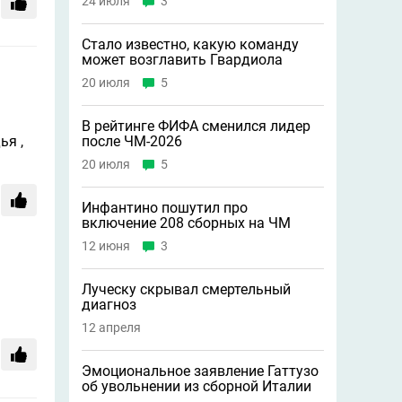
24 июля
3
Стало известно, какую команду
может возглавить Гвардиола
20 июля
5
В рейтинге ФИФА сменился лидер
ья ,
после ЧМ-2026
20 июля
5
Инфантино пошутил про
включение 208 сборных на ЧМ
12 июня
3
Луческу скрывал смертельный
диагноз
12 апреля
Эмоциональное заявление Гаттузо
об увольнении из сборной Италии