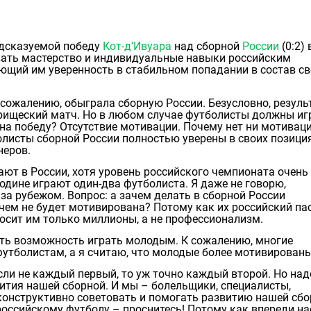
дсказуемой победу
Кот-д’Ивуара
над сборной
России
(0:2) 
вать мастерство и индивидуальные навыки российским
ющий им уверенность в стабильном попадании в состав св
к сожалению, обыграла сборную России. Безусловно, резуль
варищеский матч. Но в любом случае футболисты должны иг
на победу? Отсутствие мотивации. Почему нет ни мотивации
олисты сборной России полностью уверены в своих позици
неров.
ют в России, хотя уровень российского чемпионата очень
одине играют один-два футболиста. Я даже не говорю,
 за рубежом. Вопрос: а зачем делать в сборной России
чем не будет мотивирована? Потому как их российский пас
сит им только миллионы, а не профессионализм.
дать возможность играть молодым. К сожалению, многие
утболистам, а я считаю, что молодые более мотивированы
сли не каждый первый, то уж точно каждый второй. Но над
вития нашей сборной. И мы – болельщики, специалисты,
конструктивно советовать и помогать развитию нашей сбо
 российскому футболу – проснитесь! Потому как впереди на