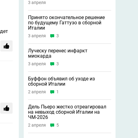
3 апреля
Принято окончательное решение
по будущему Гаттузо в сборной
Италии
ядет
3 апреля
3
Луческу перенес инфаркт
миокарда
3 апреля
3
Буффон объявил об уходе из
сборной Италии
2 апреля
1
Дель Пьеро жестко отреагировал
на невыход сборной Италии на
ЧМ-2026
2 апреля
5