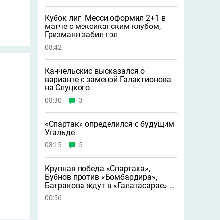
Кубок лиг. Месси оформил 2+1 в
матче с мексиканским клубом,
Гризманн забил гол
08:42
Канчельскис высказался о
варианте с заменой Галактионова
на Слуцкого
08:30
3
«Спартак» определился с будущим
Угальде
08:15
5
Крупная победа «Спартака»,
Бубнов против «Бомбардира»,
Батракова ждут в «Галатасарае» и
другие новости
00:56