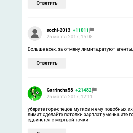
Ответить
sochi-2013
+11011
25 марта 2017, 15:08
Больше всех, за отмену лимита,ратуют агенты,
Ответить
Garrincha58
+21482
25 марта 2017, 12:11
уберите горе-спецов мутков и ему подобных их
лимит сделайте потолки зарплат уменьшите го
сдвинется с мертвой точки