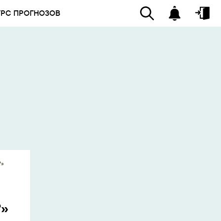
УРС ПРОГНОЗОВ
?»
?»