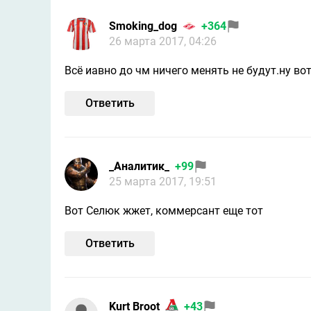
Smoking_dog
+364
26 марта 2017, 04:26
Всё иавно до чм ничего менять не будут.ну во
Ответить
_Аналитик_
+99
25 марта 2017, 19:51
Вот Селюк жжет, коммерсант еще тот
Ответить
Kurt Broot
+43