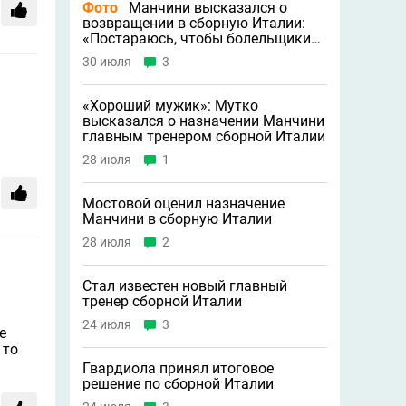
Фото
Манчини высказался о
возвращении в сборную Италии:
«Постараюсь, чтобы болельщики
меня простили»
30 июля
3
«Хороший мужик»: Мутко
высказался о назначении Манчини
главным тренером сборной Италии
28 июля
1
Мостовой оценил назначение
Манчини в сборную Италии
28 июля
2
Стал известен новый главный
тренер сборной Италии
24 июля
3
е
 то
Гвардиола принял итоговое
решение по сборной Италии