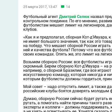
25 марта 2017, 13:47
14
Футбольный агент
Дмитрий Селюк
назвал пре
контрольном поединке. По его мнению, разви
футболистам мешает лимит на легионеров, да
клубов.
«Как я и предполагал, сборная Кот-д’Ивуара, 
не имеет большого значения, так как это то
на победу. Что мешает сборной России играть 
ней и качества футбола? Потому что все футб
своих командах. Опять же, это лимит на легио
Возьмем сборную России: все футболисты игра
скромный. Берем сборную Кот-д’Ивуара – на р
например, о сборной Бразилии, где все играют
искусственную команду, которая никогда и ни
которым футболисты должны гордиться, прино
Мой совет – надо отпустить лимит, а также 
российские клубы боятся доверять молодым ф
Думаю, сборную России сейчас будет ругать е
ругать, а помогать найти причины такого раз
эксперты и коллеги – должны поддерживать, 
а не хаять и освистывать ее. Хочется сказать