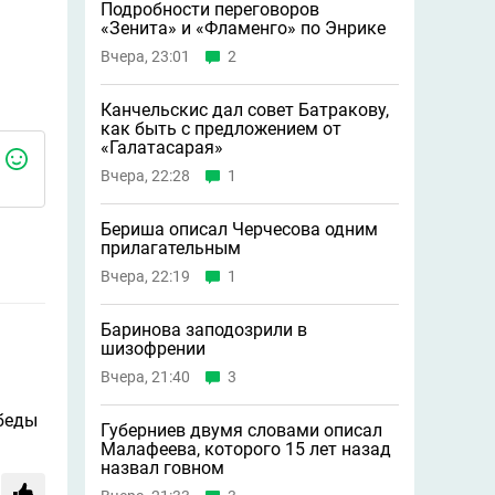
Подробности переговоров
«Зенита» и «Фламенго» по Энрике
Вчера, 23:01
2
Канчельскис дал совет Батракову,
как быть с предложением от
«Галатасарая»
Вчера, 22:28
1
Бериша описал Черчесова одним
прилагательным
Вчера, 22:19
1
Баринова заподозрили в
шизофрении
Вчера, 21:40
3
обеды
Губерниев двумя словами описал
Малафеева, которого 15 лет назад
назвал говном