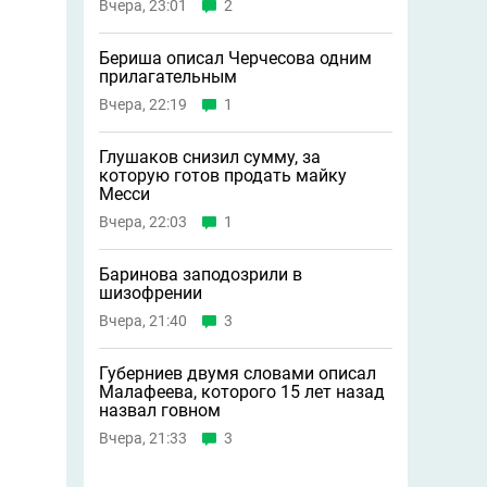
Вчера, 23:01
2
Бериша описал Черчесова одним
прилагательным
Вчера, 22:19
1
Глушаков снизил сумму, за
которую готов продать майку
Месси
Вчера, 22:03
1
Баринова заподозрили в
шизофрении
Вчера, 21:40
3
Губерниев двумя словами описал
Малафеева, которого 15 лет назад
назвал говном
Вчера, 21:33
3