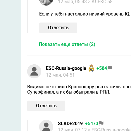
12 мая, 05:43
> АЛЕКС 58
Если у тебя настолько низкий уровень IQ
Ответить
Показать еще ответы (2)
ESC-Russia-google
+584
12 мая, 04:51
Видимо не стоило Краснодару рвать жилы про
Суперфинал, а их бы обыграли в РПЛ.
Ответить
SLADE2019
+5473
12 мая, 07:12
> ESC-Russia-google