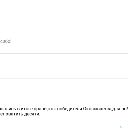
казались в итоге правы,как победители.Оказывается,для п
ет хватить десяти.
5