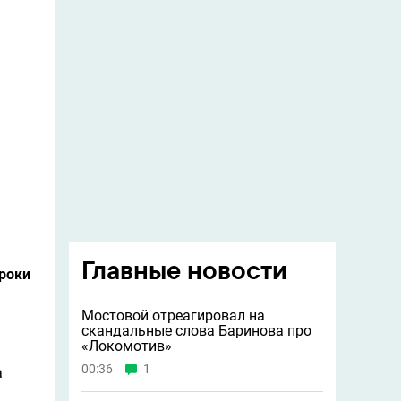
Главные новости
гроки
Мостовой отреагировал на
скандальные слова Баринова про
«Локомотив»
00:36
1
а