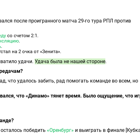
ался после проигранного матча 29-го тура РПЛ против
еду
со счетом 2:1.
ансляцию
.
ь
.
тал на 2 очка от «Зенита».
хватило удачи.
Удача была не нашей стороне
.
ередачам?
Рад, что удалось забить, рад помогать команде во всем, но
овался, что «Динамо» тянет время. Было ощущение, что и
манде?
, осталось победить
«Оренбург»
и выиграть в финале [Кубк