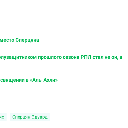
вместо Сперцяна
олузащитником прошлого сезона РПЛ стал не он, а
освящении в «Аль-Ахли»
мо
Сперцян Эдуард