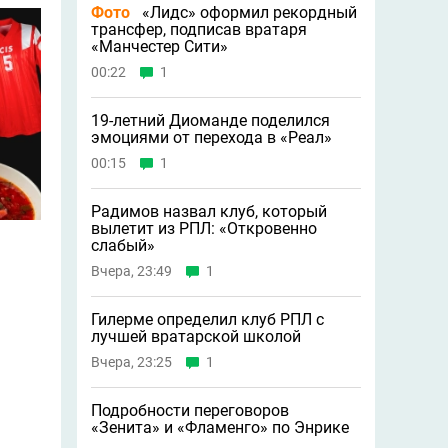
Фото
«Лидс» оформил рекордный
трансфер, подписав вратаря
«Манчестер Сити»
00:22
1
19-летний Диоманде поделился
эмоциями от перехода в «Реал»
00:15
1
Радимов назвал клуб, который
вылетит из РПЛ: «Откровенно
слабый»
Вчера, 23:49
1
Гилерме определил клуб РПЛ с
лучшей вратарской школой
Вчера, 23:25
1
Подробности переговоров
«Зенита» и «Фламенго» по Энрике