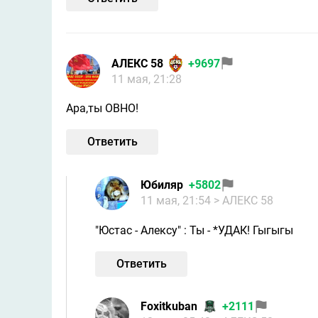
АЛЕКС 58
+9697
11 мая, 21:28
Ара,ты ОВНО!
Ответить
Юбиляр
+5802
11 мая, 21:54
> АЛЕКС 58
"Юстас - Алексу" : Ты - *УДАК! Гыгыгы
Ответить
Foxitkuban
+2111