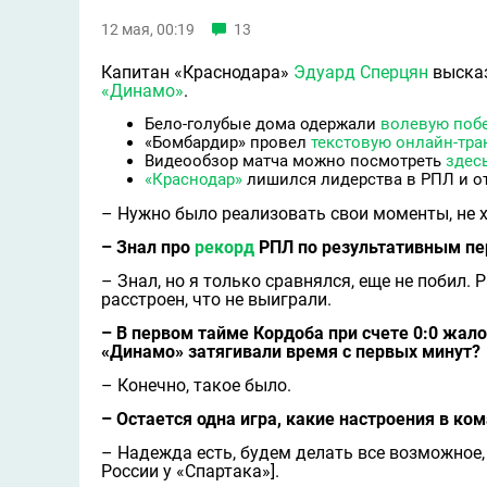
12 мая, 00:19
13
Капитан «Краснодара»
Эдуард Сперцян
высказ
«Динамо»
.
Бело-голубые дома одержали
волевую поб
«Бомбардир» провел
текстовую онлайн-тр
Видеообзор матча можно посмотреть
здес
«Краснодар»
лишился лидерства в РПЛ и отс
– Нужно было реализовать свои моменты, не 
– Знал про
рекорд
РПЛ по результативным п
– Знал, но я только сравнялся, еще не побил. 
расстроен, что не выиграли.
– В первом тайме Кордоба при счете 0:0 жал
«Динамо» затягивали время с первых минут?
– Конечно, такое было.
– Остается одна игра, какие настроения в ко
– Надежда есть, будем делать все возможное
России у «Спартака»].