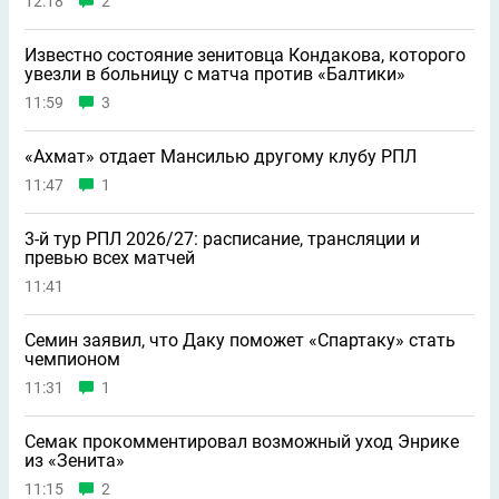
12:18
2
Известно состояние зенитовца Кондакова, которого
увезли в больницу с матча против «Балтики»
11:59
3
«Ахмат» отдает Мансилью другому клубу РПЛ
11:47
1
3-й тур РПЛ 2026/27: расписание, трансляции и
превью всех матчей
11:41
Семин заявил, что Даку поможет «Спартаку» стать
чемпионом
11:31
1
Семак прокомментировал возможный уход Энрике
из «Зенита»
11:15
2