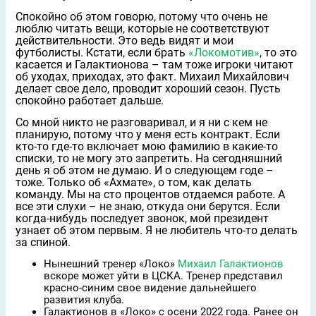
Спокойно об этом говорю, потому что очень не
люблю читать вещи, которые не соответствуют
действительности. Это ведь видят и мои
футболисты. Кстати, если брать
«Локомотив»
, то это
касается и Галактионова – там тоже игроки читают
об уходах, приходах, это факт. Михаил Михайлович
делает свое дело, проводит хороший сезон. Пусть
спокойно работает дальше.
Со мной никто не разговаривал, и я ни с кем не
планирую, потому что у меня есть контракт. Если
кто-то где-то включает мою фамилию в какие-то
списки, то не могу это запретить. На сегодняшний
день я об этом не думаю. И о следующем годе –
тоже. Только об «Ахмате», о том, как делать
команду. Мы на сто процентов отдаемся работе. А
все эти слухи – не знаю, откуда они берутся. Если
когда-нибудь последует звонок, мой президент
узнает об этом первым. Я не любитель что-то делать
за спиной.
Нынешний тренер «Локо»
Михаил Галактионов
вскоре может уйти в ЦСКА. Тренер представил
красно-синим свое видение дальнейшего
развития клуба.
Галактионов в «Локо» с осени 2022 года. Ранее он