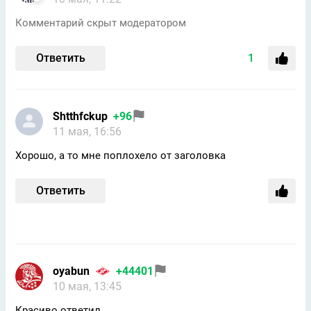
Комментарий скрыт модератором
Ответить
1
Shtthfckup
+96
11 мая, 16:56
Хорошо, а то мне поплохело от заголовка
Ответить
oyabun
+44401
10 мая, 13:45
Красиво ответил.