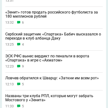
13:51
«Зенит» готов продать российского футболиста за
180 миллионов рублей
13:32
6
Сербский защитник «Спартака» Бабич высказался о
переходе в клуб албанца Даку
13:25
4
ЭСК РФС вынес вердикт по пенальти в ворота
«Спартака» в игре с «Ахматом»
12:23
9
Ловчев обратился к Шварцу: «Заткни им всем рот»
12:13
5
Названы три клуба РПЛ, которые могут забрать
Мостового у «Зенита»
11:33
5