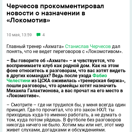
Черчесов прокомментировал
новости о назначении в
«Локомотив»
10 мая, 13:59
4
Главный тренер «Ахмата»
Станислав Черчесов
дал
понять, что не ведет переговоров с «Локомотивом».
– Вы говорите об «Ахмате» – и чувствуется, что
воспринимаете клуб как родной дом. Как на этом
фоне относитесь к разговорам, что вас хотят видеть
в других командах? Ведь после ухода
Фабио
Челестини
из ЦСКА оживилась «тренерская биржа»,
пошли разговоры, что армейцы хотят назначить
Михаила Галактионова, а вас прочат на его место в
«Локомотиве».
– Смотрите – где ни трудился бы, у меня всегда один
принцип. Где-то прочитал, что это закон НХЛ: ты
приходишь куда-то именно работать, а не думать о
том, куда потом уйдешь. В футболе без разговоров
никогда ничего не было. Хотим мы или нет, этот мир
живет слухами, догадками и обсуждениями.