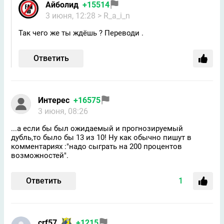
Айболид
+15514
3 июня, 12:28
> R_a_i_n
Так чего же ты ждёшь ? Переводи .
Ответить
Интерес
+16575
3 июня, 08:26
...а если бы был ожидаемый и прогнозируемый
дубль,то было бы 13 из 10! Ну как обычно пишут в
комментариях :"надо сыграть на 200 процентов
возможностей".
Ответить
1
crf57
+1215