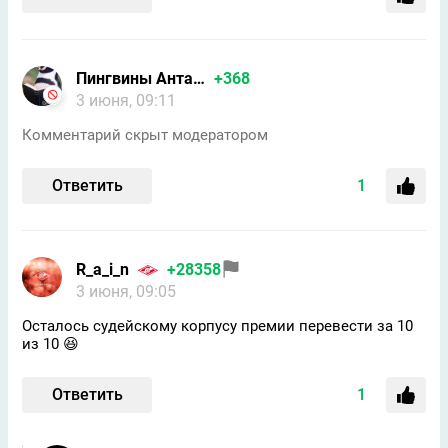
Пингвины Антарктиды/Форпо
+368
3 июня, 09:11
Комментарий скрыт модератором
Ответить
1
R_a_i_n
+28358
3 июня, 09:05
Осталось судейскому корпусу премии перевести за 10
из 10 😆
Ответить
1