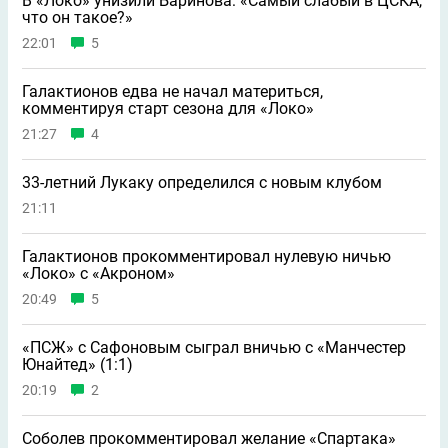
В «Локо» унизили Баринова: «Самый слабый в ЦСКА,
что он такое?»
22:01
5
Галактионов едва не начал материться,
комментируя старт сезона для «Локо»
21:27
4
33-летний Лукаку определился с новым клубом
21:11
Галактионов прокомментировал нулевую ничью
«Локо» с «Акроном»
20:49
5
«ПСЖ» с Сафоновым сыграл вничью с «Манчестер
Юнайтед» (1:1)
20:19
2
Соболев прокомментировал желание «Спартака»