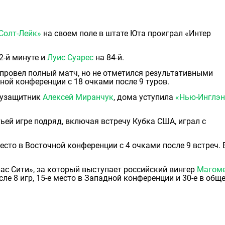
Солт-Лейк»
на своем поле в штате Юта проиграл «Интер
2-й минуте и
Луис Суарес
на 84-й.
провел полный матч, но не отметился результативными
ной конференции с 18 очками после 9 туров.
олузащитник
Алексей Миранчук
, дома уступила
«Нью-Инглэ
тьей игре подряд, включая встречу Кубка США, играл с
есто в Восточной конференции с 4 очками после 9 встреч. 
ас Сити», за который выступает российский вингер
Магоме
сле 8 игр, 15-е место в Западной конференции и 30-е в общ