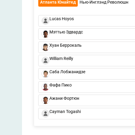
Атланта Юнайтед
Нью-Инглэнд Революшн
Lucas Hoyos
Мэттью Эдвардс
Хуан Беррокаль
William Reilly
Саба Лобжанидзе
Фафа Пико
Ажани Фортюн
Cayman Togashi