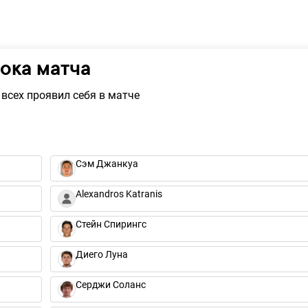
рока матча
всех проявил себя в матче
Сэм Джанкуа
Alexandros Katranis
Стейн Спирингс
Диего Луна
Серджи Соланс