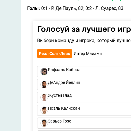
Голы:
0:1 - Р. Де Пауль, 82; 0:2 - Л. Суарес, 83.
Голосуй за лучшего иг
Выбери команду и игрока, который лучше 
Реал Солт-Лейк
Интер Майами
Рафаэль Кабрал
ДеАндре Йедлин
Жустен Глад
Ноэль Калискан
Завьер Гозо