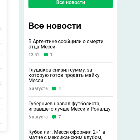
Все новости
Все новости
В Аргентине сообщили о смерти
отца Месси
13:51
1
Глушаков снизил сумму, за
которую готов продать майку
Месси
6 августа
4
Губерниев назвал футболиста,
игравшего лучше Месси и Роналду
6 августа
7
Кубок лиг. Месси оформил 2+1 в
матче с мексиканским клубом,