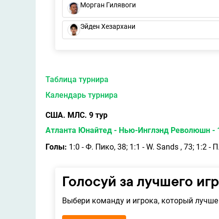
Морган Гилявоги
Эйден Хезархани
Таблица турнира
Календарь турнира
США. МЛС. 9 тур
Атланта Юнайтед - Нью-Инглэнд Революшн - 1
Голы:
1:0 - Ф. Пико, 38; 1:1 - W. Sands , 73; 1:2 - 
Голосуй за лучшего иг
Выбери команду и игрока, который лучше 