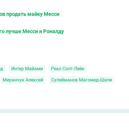
тов продать майку Месси
го лучше Месси и Роналду
ед
Интер Майами
Реал Солт-Лейк
Миранчук Алексей
Сулейманов Магомед-Шапи