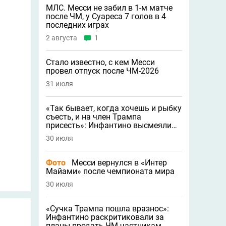
МЛС. Месси не забил в 1-м матче
после ЧМ, у Суареса 7 голов в 4
последних играх
2 августа
1
Стало известно, с кем Месси
провел отпуск после ЧМ-2026
31 июля
«Так бывает, когда хочешь и рыбку
съесть, и на член Трампа
присесть»: Инфантино высмеяли
после тотального бойкота ЧМ
30 июля
Фото
Месси вернулся в «Интер
Майами» после чемпионата мира
30 июля
«Сучка Трампа пошла вразнос»:
Инфантино раскритиковали за
планы продать ЧМ частникам