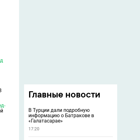
нд
В
Главные новости
д-
В Турции дали подробную
ей
информацию о Батракове в
«Галатасарае»
17:20