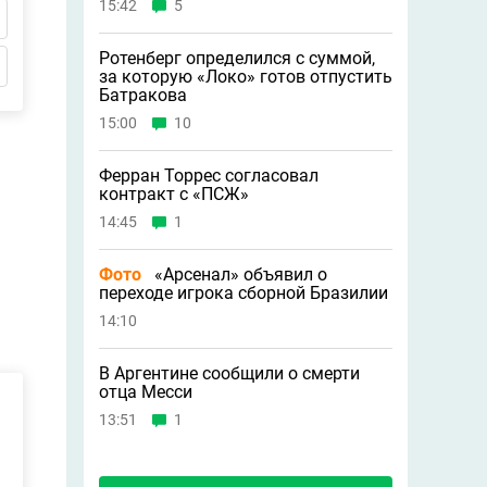
15:42
5
Ротенберг определился с суммой,
за которую «Локо» готов отпустить
Батракова
15:00
10
Ферран Торрес согласовал
контракт с «ПСЖ»
14:45
1
Фото
«Арсенал» объявил о
переходе игрока сборной Бразилии
14:10
В Аргентине сообщили о смерти
отца Месси
13:51
1