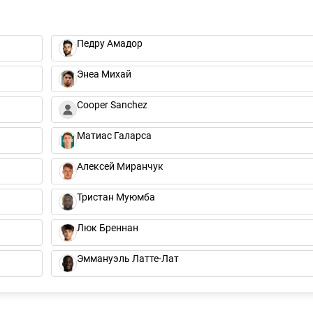
Педру Амадор
Энеа Михай
Cooper Sanchez
Матиас Галарса
Алексей Миранчук
Тристан Муюмба
Люк Бреннан
Эммануэль Латте-Лат