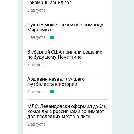
Гризманн забил гол
6 августа
Лукаку может перейти в команду
Миранчука
5 августа
1
В сборной США приняли решение
по будущему Почеттино
3 августа
Аршавин назвал лучшего
футболиста в истории
3 августа
1
МЛС. Левандовски оформил дубль,
команды с россиянами занимают
два последних места в лиге
2 августа