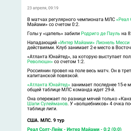
23 апреля, 09:19
В матчах регулярного чемпионата МЛС
«Реал 
Майами» со счетом 0:2.
Голы у «цапель» забили
Родриго де Пауль
на 8
Нападающий
«Интер Майами»
Лионель Месси
действиями. Клуб занимает 2-е место в Восточ
«Атланта Юнайтед», за которую выступает п
Революшн»
со счетом 1:2.
Россиянин провел на поле весь матч. Он в тре
капитанской повязкой.
«Атланта Юнайтед»
занимает последнее 15-е м
общей таблице МЛС команда идет 29-й.
Она опережает по разнице мячей только «Канз
Шапи Сулейманов
. У «волшебников» 4 очка по
таблице лиги.
США. МЛС. 9 тур
Реал Солт-Лейк - Интер Майами - 0:2 (0:0)