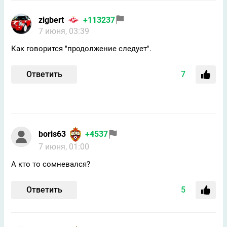
zigbert
+113237
7 июня, 03:39
Как говорится "продолжение следует".
Ответить
7
boris63
+4537
7 июня, 01:00
А кто то сомневался?
Ответить
5