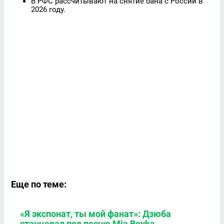
В РФС рассчитывают на снятие бана с России в
2026 году.
Еще по теме:
«Я экспонат, ты мой фанат»: Дзюба
станцевал под песню Mia Boyka