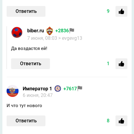
Ответить
9
biber.ru
+2836
7 июня, 08:03
> evgevg13
Да воздастся ей!
Ответить
1
Император 1
+7617
6 июня, 20:47
И что тут нового
Ответить
8