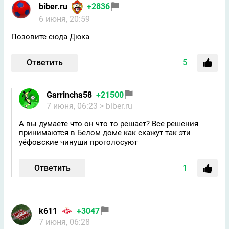
biber.ru
+2836
6 июня, 20:59
Позовите сюда Дюка
Ответить
5
Garrincha58
+21500
7 июня, 06:23
> biber.ru
А вы думаете что он что то решает? Все решения
принимаются в Белом доме как скажут так эти
уёфовские чинуши проголосуют
Ответить
1
k611
+3047
7 июня, 06:28