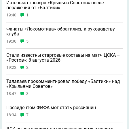
Интервью тренера «Крыльев Советов» после
поражения от «Балтики»
19:40
1
Фанаты «Локомотива» обратились к руководству
клуба
19:30
5
Стали известны стартовые составы на матч ЦСКА –
«Ростов»: 8 августа 2026
19:22
2
Талалаев прокомментировал победу «Балтики» над
«Крыльями Советов»
18:47
3
Президентом ФИФА мог стать россиянин
18:34
7
ЭСК вынес вердикт по не назначенному в ворота