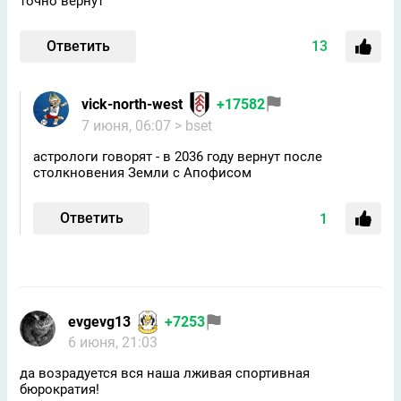
точно вернут
Ответить
13
vick-north-west
+17582
7 июня, 06:07
> bset
астрологи говорят - в 2036 году вернут после
столкновения Земли с Апофисом
Ответить
1
evgevg13
+7253
6 июня, 21:03
да возрадуется вся наша лживая спортивная
бюрократия!