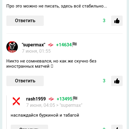
Про это можно не писать, здесь всё стабильно...
Ответить
3
"supermax"
+14634
7 июня, 01:55
Никто не сомневался, но как же скучно без
иностранных матчей 🫩
Ответить
3
rash1959
+13495
7 июня, 04:05
> "supermax"
наслаждайся буркиной и табагой