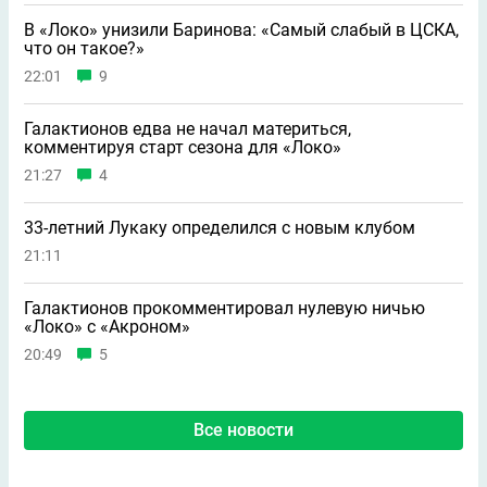
В «Локо» унизили Баринова: «Самый слабый в ЦСКА,
что он такое?»
22:01
9
Галактионов едва не начал материться,
комментируя старт сезона для «Локо»
21:27
4
33-летний Лукаку определился с новым клубом
21:11
Галактионов прокомментировал нулевую ничью
«Локо» с «Акроном»
20:49
5
Все новости