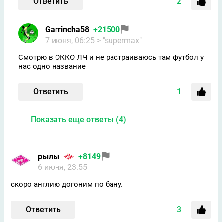
Ответить
2
Garrincha58
+21500
7 июня, 06:25
> "supermax"
Смотрю в ОККО ЛЧ и не растраиваюсь там футбол у
нас одно название
Ответить
1
Показать еще ответы (4)
рылы
+8149
6 июня, 23:55
скоро англию догоним по бану.
Ответить
3