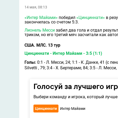
14 мая, 08:13
«Интер Майами»
победил
«Цинциннати»
в рез
закончилась со счетом 5:3.
Лионель Месси
забил два гола и отдал резуль
триком, но его третий мяч засчитали как авт
США. МЛС. 13 тур
Цинциннати - Интер Майами - 3:5 (1:1)
Голы:
0:1 - Л. Месси, 24; 1:1 - К. Данке, 41 (с пена
Silvetti , 79; 3:4 - Х. Бертераме, 84; 3:5 - Л. Месси,
Голосуй за лучшего иг
Выбери команду и игрока, который лучше 
Цинциннати
Интер Майами