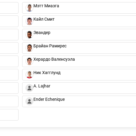
Мэтт Миазга
Кайл Смит
Эвандер
Брайан Рамирес
Херардо Валенсуэла
Ник Хагглунд
A. Lajhar
Ender Echenique