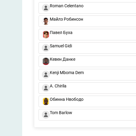
Roman Celentano
Майлз Робинсон
Павел Буха
Samuel Gidi
Кевен Данке
Kenji Mboma Dem
A. Chirila
Обинна Нвободо
Tom Barlow