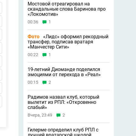
Мостовой отреагировал на
скандальные слова Баринова про
«Локомотив»
00:36
1
Фото
«Лидс» оформил рекордный
трансфер, подписав вратаря
«Манчестер Сити»
00:22
1
19-летний Диоманде поделился
эмоциями от перехода в «Реал»
00:15
2
Радимов назвал клуб, который
вылетит из РПЛ: «Откровенно
слабый»
Вчера, 23:49
2
Гилерме определил клуб РПЛ с
лучшей вратарской школой