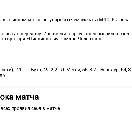
ультативном матче регулярного чемпионата МЛС. Встреча
тативную передачу. Изначально аргентинец числился с хет-
огол вратаря «Цинциннати» Романа Челентано.
льти); 2:1 - П. Буха, 49; 2:2 - Л. Месси, 55; 3:2 - Эвандер, 64; 3:
 89.
рока матча
всех проявил себя в матче