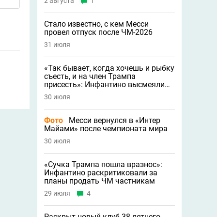
2 августа
1
Стало известно, с кем Месси
провел отпуск после ЧМ-2026
31 июля
«Так бывает, когда хочешь и рыбку
съесть, и на член Трампа
присесть»: Инфантино высмеяли
после тотального бойкота ЧМ
30 июля
Фото
Месси вернулся в «Интер
Майами» после чемпионата мира
30 июля
«Сучка Трампа пошла вразнос»:
Инфантино раскритиковали за
планы продать ЧМ частникам
29 июля
4
Раскрыт новый клуб 38-летнего