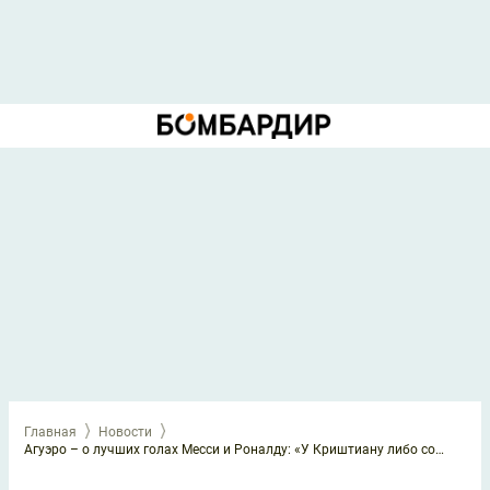
Главная
Новости
Агуэро – о лучших голах Месси и Роналду: «У Криштиану либо со штрафных, либо случайные. То, что делает Лео, невозможно для Криштиану»