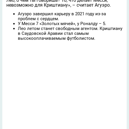
Лео, о чем ты говоришь? То, что делает Месси,
невозможно для Криштиану», – считает Агуэро.
Агуэро завершил карьеру в 2021 году из-за
проблем с сердцем.
У Месси 7 «Золотых мячей», у Роналду – 5.
Лео летом станет свободным агентом. Криштиану
в Саудовской Аравии стал самым
высокооплачиваемым футболистом.