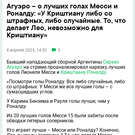
Агуэро – о лучших голах Месси и
Роналду: «У Криштиану либо со
штрафных, либо случайные. То, что
делает Лео, невозможно для
Криштиану»
6 апреля 2023, 14:52
5
Бывший нападающий сборной Аргентины
Серхио
Агуэро
на стриме проанализировал нарезку лучших
голов Лионеля Месси и
Криштиану Роналду
.
«Посмотри голы Роналду. Все либо случайные, либо
со штрафных. У Месси же все лучшие голы – с
сумасшедших углов.
У Карима Бензема и Рауля голы лучше, чем у
Роналду.
Из 20 лучших голов Месси 15 были забиты после
обводки пятерых соперников.
Кто играет лучше – Месси или Роналду? Конечно,