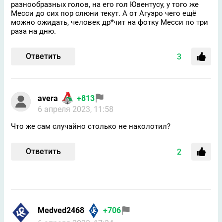
разнообразных голов, на его гол Ювентусу, у того же
Месси до сих пор слюни текут. А от Агуэро чего ещё
можно ожидать, человек др*чит на фотку Месси по три
раза на дню.
Ответить
3
avera
+813
6 апреля 2023, 11:58
Что же сам случайно столько не наколотил?
Ответить
2
Medved2468
+706