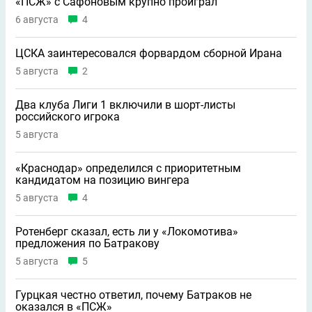
«ПСЖ» с Сафоновым крупно проиграл
6 августа
4
ЦСКА заинтересовался форвардом сборной Ирана
5 августа
2
Два клуба Лиги 1 включили в шорт-листы
российского игрока
5 августа
«Краснодар» определился с приоритетным
кандидатом на позицию вингера
5 августа
4
Ротенберг сказал, есть ли у «Локомотива»
предложения по Батракову
5 августа
5
Гурцкая честно ответил, почему Батраков не
оказался в «ПСЖ»