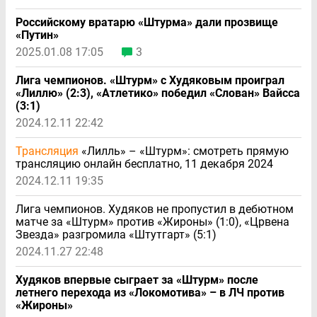
Российскому вратарю «Штурма» дали прозвище
«Путин»
2025.01.08 17:05
3
Лига чемпионов. «Штурм» с Худяковым проиграл
«Лиллю» (2:3), «Атлетико» победил «Слован» Вайсса
(3:1)
2024.12.11 22:42
Трансляция
«Лилль» – «Штурм»: смотреть прямую
трансляцию онлайн бесплатно, 11 декабря 2024
2024.12.11 19:35
Лига чемпионов. Худяков не пропустил в дебютном
матче за «Штурм» против «Жироны» (1:0), «Црвена
Звезда» разгромила «Штутгарт» (5:1)
2024.11.27 22:48
Худяков впервые сыграет за «Штурм» после
летнего перехода из «Локомотива» – в ЛЧ против
«Жироны»