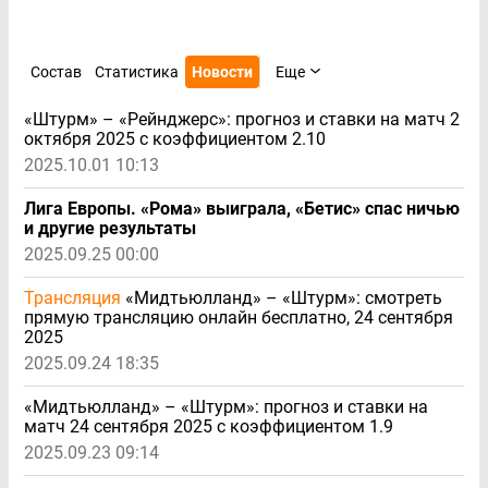
Состав
Статистика
Новости
Еще
«Штурм» – «Рейнджерс»: прогноз и ставки на матч 2
октября 2025 с коэффициентом 2.10
2025.10.01 10:13
Лига Европы. «Рома» выиграла, «Бетис» спас ничью
и другие результаты
2025.09.25 00:00
Трансляция
«Мидтьюлланд» – «Штурм»: смотреть
прямую трансляцию онлайн бесплатно, 24 сентября
2025
2025.09.24 18:35
«Мидтьюлланд» – «Штурм»: прогноз и ставки на
матч 24 сентября 2025 с коэффициентом 1.9
2025.09.23 09:14