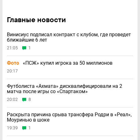
Главные новости
Винисиус подписал контракт с клубом, где проведет
ближайшие 6 лет
21:05
1
Фото
«ПСЖ» купил игрока за 50 миллионов
20:17
Футболиста «Ахмата» дисквалифицировали на 2
матча после игры со «Спартаком»
20:02
8
Раскрыта причина срыва трансфера Родри в «Реал»,
Моуринью в шоке
19:39
1