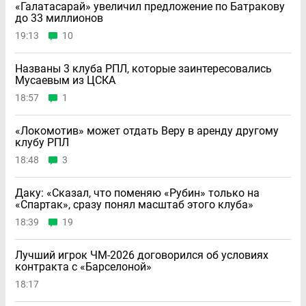
«Галатасарай» увеличил предложение по Батракову
до 33 миллионов
19:13
10
Названы 3 клуба РПЛ, которые заинтересовались
Мусаевым из ЦСКА
18:57
1
«Локомотив» может отдать Веру в аренду другому
клубу РПЛ
18:48
3
Даку: «Сказал, что поменяю «Рубин» только на
«Спартак», сразу понял масштаб этого клуба»
18:39
19
Лучший игрок ЧМ-2026 договорился об условиях
контракта с «Барселоной»
18:17