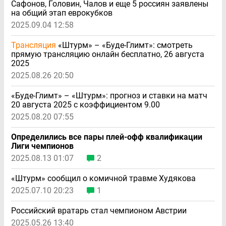
Сафонов, Головин, Чалов и еще 5 россиян заявлены
на общий этап еврокубков
2025.09.04 12:58
Трансляция
«Штурм» – «Буде-Глимт»: смотреть
прямую трансляцию онлайн бесплатно, 26 августа
2025
2025.08.26 20:50
«Буде-Глимт» – «Штурм»: прогноз и ставки на матч
20 августа 2025 с коэффициентом 9.00
2025.08.20 07:55
Определились все пары плей-офф квалификации
Лиги чемпионов
2025.08.13 01:07
2
«Штурм» сообщил о комичной травме Худякова
2025.07.10 20:23
1
Российский вратарь стал чемпионом Австрии
2025.05.26 13:40