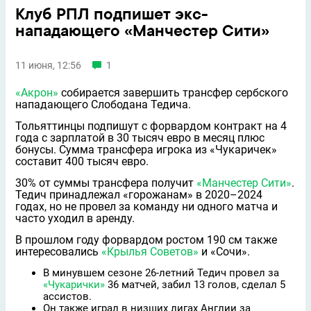
Клуб РПЛ подпишет экс-
нападающего «Манчестер Сити»
11 июня, 12:56
1
«Акрон»
собирается завершить трансфер сербского
нападающего Слободана Тедича.
Тольяттинцы подпишут с форвардом контракт на 4
года с зарплатой в 30 тысяч евро в месяц плюс
бонусы. Сумма трансфера игрока из «Чукаричек»
составит 400 тысяч евро.
30% от суммы трансфера получит
«Манчестер Сити»
.
Тедич принадлежал «горожанам» в 2020–2024
годах, но не провел за команду ни одного матча и
часто уходил в аренду.
В прошлом году форвардом ростом 190 см также
интересовались
«Крылья Советов»
и «Сочи».
В минувшем сезоне 26-летний Тедич провел за
«Чукарички»
36 матчей, забил 13 голов, сделал 5
ассистов.
Он также играл в низших лигах Англии за