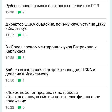
Рубенс назвал самого сложного соперника в РПЛ
12:38
2
Директор ЦСКА объяснил, почему клуб уступил Даку
«Спартаку»
11:17
13
В «Локо» прокомментировали уход Батракова и
Карпукаса
10:58
3
Бабаев высказался о старте сезона для ЦСКА и
доверии к Игдисамову
10:50
1
«Локо» не хочет продавать Батракова
«Галатасараю», несмотря на тяжелое финансовое
положение
10:22
5