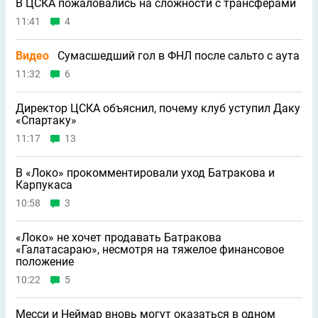
В ЦСКА пожаловались на сложности с трансферами
11:41
4
Видео
Сумасшедший гол в ФНЛ после сальто с аута
11:32
6
Директор ЦСКА объяснил, почему клуб уступил Даку
«Спартаку»
11:17
13
В «Локо» прокомментировали уход Батракова и
Карпукаса
10:58
3
«Локо» не хочет продавать Батракова
«Галатасараю», несмотря на тяжелое финансовое
положение
10:22
5
Месси и Неймар вновь могут оказаться в одном