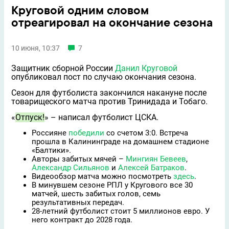
Круговой одним словом
отреагировал на окончание сезона
10 июня, 10:37
7
Защитник сборной России
Данил Круговой
опубликовал пост по случаю окончания сезона.
Сезон для футболиста закончился накануне после
товарищеского матча против Тринидада и Тобаго.
«
Отпуск!
» – написал футболист ЦСКА.
Россияне
победили
со счетом 3:0. Встреча
прошла в Калининграде на домашнем стадионе
«Балтики».
Авторы забитых мячей –
Мингиян Бевеев
,
Александр Сильянов
и
Алексей Батраков
.
Видеообзор матча можно посмотреть
здесь
.
В минувшем сезоне РПЛ у Кругового все 30
матчей, шесть забитых голов, семь
результативных передач.
28-летний футболист стоит 5 миллионов евро. У
него контракт до 2028 года.