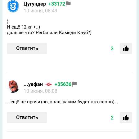
Цугундeр
+33172
10 июня, 08:49
)
И ещё 12 кг +..)
дальше что? Регби или Камеди Клуб?)
Ответить
3
...уефан
+35636
10 июня, 08:08
...ещё не прочитав, знал, каким будет это слово)...
Ответить
2