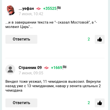
...уефан
+35525
7 июня, 10:42
...и в завершении текста не "- сказал Мостовой", а "-
молвил Царь"...
Ответить
2
Странник 09
+1669
7 июня, 09:05
Вендел тоже уезжал, 11 чемоданов вывозил. Вернули
назад уже с 13 чемоданами, навар у зенита цельных 2
чемодана
Ответить
2