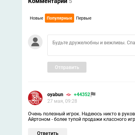
Комментарии
5
Новые
Популярные
Первые
Отправить
oyabun
+44352
27 мая, 09:28
Очень полезный игрок. Надеюсь никто в руково
Айртоном - более тупой продажи классного иг
Ответить