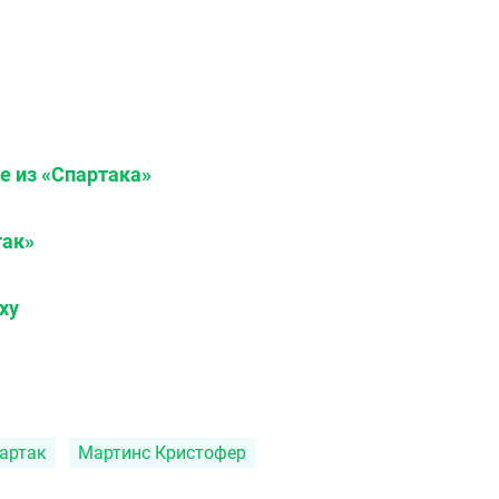
е из «Спартака»
так»
ху
артак
Мартинс Кристофер