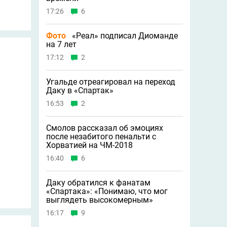
17:26
6
Фото
«Реал» подписал Диоманде
на 7 лет
17:12
2
Угальде отреагировал на переход
Даку в «Спартак»
16:53
2
Смолов рассказал об эмоциях
после незабитого пенальти с
Хорватией на ЧМ-2018
16:40
6
Даку обратился к фанатам
«Спартака»: «Понимаю, что мог
выглядеть высокомерным»
16:17
9