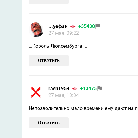
...уефан
+35430
27 мая, 09:22
...Король Люксембурга!...
Ответить
rash1959
+13475
27 мая, 13:34
Непозволительно мало времени ему дают на п
Ответить