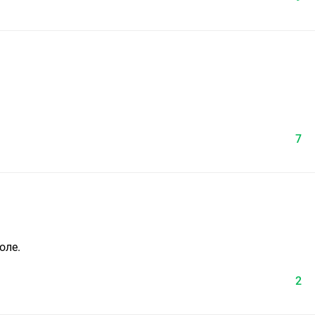
7
оле.
2