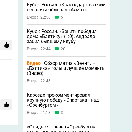
Кубок России. «Краснодар» в серии
пенальти обыграл «Ахмат»
Вчера, 22:58
5
Кубок России. «Зенит» победил
дома «Балтику» (1:0), Андраде
забил бывшему клубу
Вчера, 22:44
20
Видео
Обзор матча «Зенит» –
«Балтика» голы и лучшие моменты
(Видео)
Вчера, 22:43
Карседо прокомментировал
крупную победу «Спартака» над
«Оренбургом»
Вчера, 21:13
3
«Стыдно»: тренер «Оренбурга»
отреагировал на разгром от