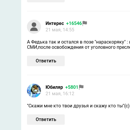
Интерес
+16546
21 мая, 14:55
А Федька так и остался в позе "нараскоряку" :
СМИ,после освобождения от уголовного пресл
Ответить
Юбиляр
+5801
21 мая, 16:12
"Скажи мне кто твои друзья и скажу кто ты"(с)
Ответить