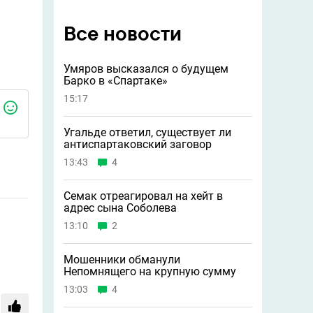
Все новости
Умяров высказался о будущем
Барко в «Спартаке»
15:17
Угальде ответил, существует ли
антиспартаковский заговор
13:43
4
Семак отреагировал на хейт в
адрес сына Соболева
13:10
2
Мошенники обманули
Непомнящего на крупную сумму
13:03
4