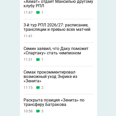
«Ахмат» отдает Мансилью другому
клубу РПЛ
11:47
1
3-й тур РПЛ 2026/27: расписание,
трансляции и превью всех матчей
11:41
Семин заявил, что Даку поможет
«Спартаку» стать чемпионом
11:31
1
Семак прокомментировал
возможный уход Энрике из
«Зенита»
11:15
2
Раскрыта позиция «Зенита» по
трансферу Батракова
10:58
3