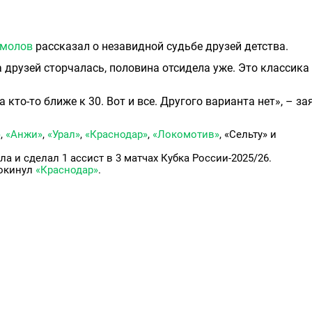
Смолов
рассказал о незавидной судьбе друзей детства.
а друзей сторчалась, половина отсидела уже. Это классика
 а кто-то ближе к 30. Вот и все. Другого варианта нет», – за
»
,
«Анжи»
,
«Урал»
,
«Краснодар»
,
«Локомотив»
, «Сельту» и
а и сделал 1 ассист в 3 матчах Кубка России-2025/26.
покинул
«Краснодар»
.