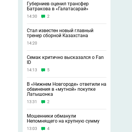
Губерниев оценил трансфер
Батракова в «Галатасарай»
14:30
2
Стал известен новый главный
тренер сборной Казахстана
14:20
Семак критично высказался о Fan
ID
14:13
5
В «Нижнем Новгороде» ответили на
обвинения в «мутной» покупке
Латышонка
13:31
2
Мошенники обманули
Непомнящего на крупную сумму
13:03
4