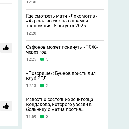
12:30
Где смотреть матч «Локомотив» –
«Акрон»: во сколько прямая
трансляция: 8 августа 2026
12:28
Сафонов может покинуть «ПСЖ»
через год
12:25
5
«Позорище»: Бубнов пристыдил
клуб РПЛ
12:18
2
Известно состояние зенитовца
Кондакова, которого увезли в
больницу с матча против
«Балтики»
11:59
3