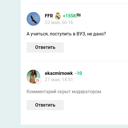
FFR
+1558
22 мая, 06:16
А учиться, поступить в ВУЗ, не дано?
Ответить
ekacmirnowk
-10
21 мая, 14:51
Комментарий скрыт модератором
Ответить