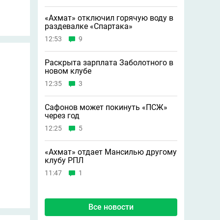
«Ахмат» отключил горячую воду в
раздевалке «Спартака»
12:53
9
Раскрыта зарплата Заболотного в
новом клубе
12:35
3
Сафонов может покинуть «ПСЖ»
через год
12:25
5
«Ахмат» отдает Мансилью другому
клубу РПЛ
11:47
1
Все новости