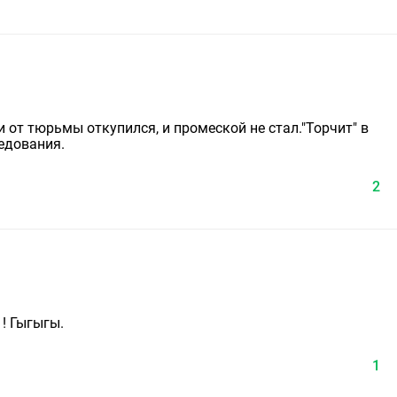
 и от тюрьмы откупился, и промеской не стал."Торчит" в
едования.
2
 ! Гыгыгы.
1