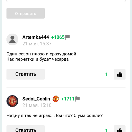
Отправить
Artemka444
+1065
21 мая, 15:37
Один сезон плохо и сразу домой
Как перчатки и будет чехарда
Ответить
1
Sedoi_Goblin
+1711
21 мая, 15:10
Нет,ну я так не играю... Вы что? С ума сошли?
Ответить
1