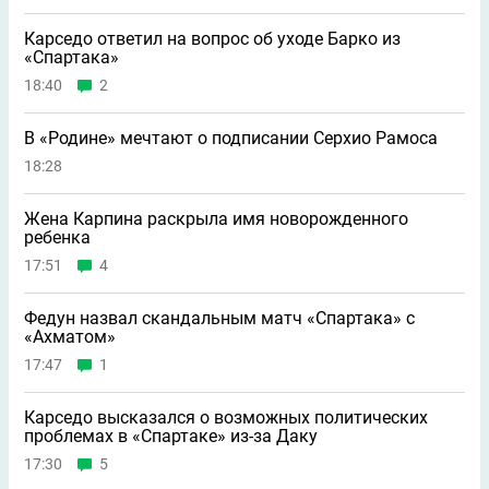
Карседо ответил на вопрос об уходе Барко из
«Спартака»
18:40
2
В «Родине» мечтают о подписании Серхио Рамоса
18:28
Жена Карпина раскрыла имя новорождeнного
ребeнка
17:51
4
Федун назвал скандальным матч «Спартака» с
«Ахматом»
17:47
1
Карседо высказался о возможных политических
проблемах в «Спартаке» из-за Даку
17:30
5