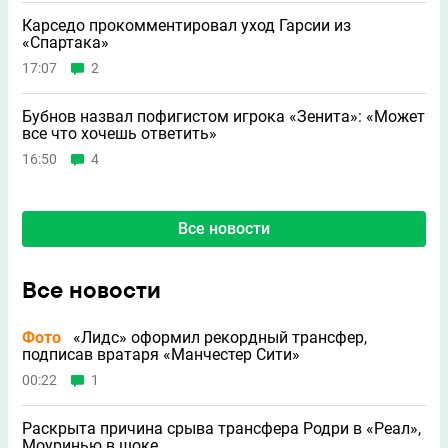
Карседо прокомментировал уход Гарсии из
«Спартака»
17:07
2
Бубнов назвал пофигистом игрока «Зенита»: «Может
всe что хочешь ответить»
16:50
4
Все новости
Все новости
Фото
«Лидс» оформил рекордный трансфер,
подписав вратаря «Манчестер Сити»
00:22
1
Раскрыта причина срыва трансфера Родри в «Реал»,
Моуринью в шоке