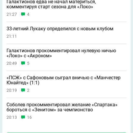
Галактионов едва не начал материться,
комментируя старт сезона для «Локо»
21:27
4
33-летний Лукаку определился с новым клубом
21:11
Галактионов прокомментировал нулевую ничью
«Локо» с «Акроном»
20:49
5
«ПСЖ» с Сафоновым сыграл вничью с «Манчестер
Юнайтед» (1:1)
20:19
2
Соболев прокомментировал желание «Спартака»
бороться с «Зенитом» за чемпионство
20:13
16