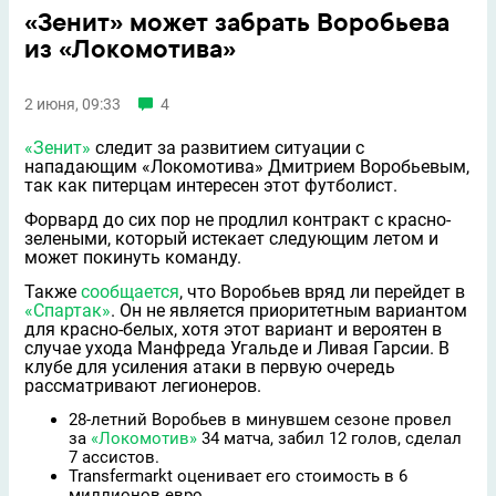
«Зенит» может забрать Воробьева
из «Локомотива»
2 июня, 09:33
4
«Зенит»
следит за развитием ситуации с
нападающим «Локомотива» Дмитрием Воробьевым,
так как питерцам интересен этот футболист.
Форвард до сих пор не продлил контракт с красно-
зелеными, который истекает следующим летом и
может покинуть команду.
Также
сообщается
, что Воробьев вряд ли перейдет в
«Спартак»
. Он не является приоритетным вариантом
для красно-белых, хотя этот вариант и вероятен в
случае ухода Манфреда Угальде и Ливая Гарсии. В
клубе для усиления атаки в первую очередь
рассматривают легионеров.
28-летний Воробьев в минувшем сезоне провел
за
«Локомотив»
34 матча, забил 12 голов, сделал
7 ассистов.
Transfermarkt оценивает его стоимость в 6
миллионов евро.