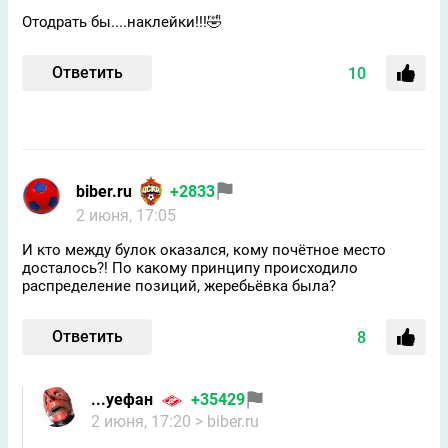
Отодрать бы....наклейки!!!🤣
Ответить
10
biber.ru
+2833
2 июня, 17:05
И кто между булок оказался, кому почётное место
досталось?! По какому принципу происходило
распределение позиций, жеребьёвка была?
Ответить
8
...уефан
+35429
2 июня, 17:20
> biber.ru