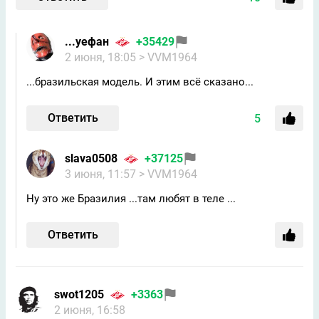
...уефан
+35429
2 июня, 18:05
> VVM1964
...бразильская модель. И этим всё сказано...
Ответить
5
slavа0508
+37125
3 июня, 11:57
> VVM1964
Ну это же Бразилия ...там любят в теле ...
Ответить
swot1205
+3363
2 июня, 16:58