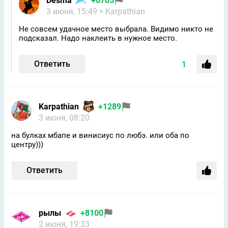
Desma
+6705
3 июня, 15:49
> Karpathian
Не совсем удачное место выбрала. Видимо никто не
подсказал. Надо наклеить в нужное место.
Ответить
1
Karpathian
+1289
3 июня, 08:20
на булках мбапе и винисиус по любэ. или оба по
центру)))
Ответить
рылы
+8100
2 июня, 19:33