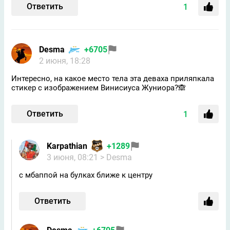
Ответить
1
Desma
+6705
2 июня, 18:28
Интересно, на какое место тела эта деваха приляпкала
стикер с изображением Винисиуса Жуниора?🙈
Ответить
1
Karpathian
+1289
3 июня, 08:21
> Desma
с мбаппой на булках ближе к центру
Ответить