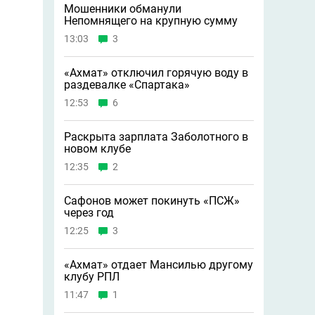
Мошенники обманули
Непомнящего на крупную сумму
13:03
3
«Ахмат» отключил горячую воду в
раздевалке «Спартака»
12:53
6
Раскрыта зарплата Заболотного в
новом клубе
12:35
2
Сафонов может покинуть «ПСЖ»
через год
12:25
3
«Ахмат» отдает Мансилью другому
клубу РПЛ
11:47
1