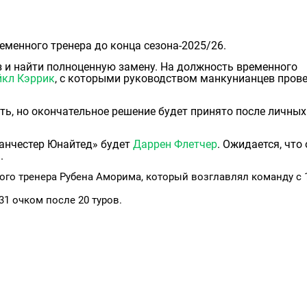
менного тренера до конца сезона-2025/26.
з и найти полноценную замену. На должность временного
кл Кэррик
, с которыми руководством манкунианцев пров
ть, но окончательное решение будет принято после личных
анчестер Юнайтед» будет
Даррен Флетчер
. Ожидается, что 
.
ого тренера Рубена Аморима, который возглавлял команду с 
1 очком после 20 туров.