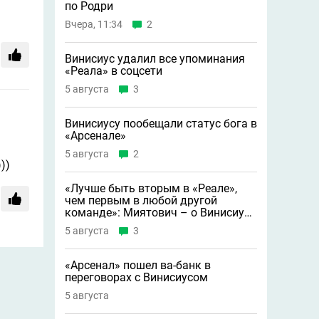
по Родри
Вчера, 11:34
2
Винисиус удалил все упоминания
«Реала» в соцсети
5 августа
3
Винисиусу пообещали статус бога в
«Арсенале»
5 августа
2
))
«Лучше быть вторым в «Реале»,
чем первым в любой другой
команде»: Миятович – о Винисиусе
в «Арсенале»
5 августа
3
«Арсенал» пошел ва-банк в
переговорах с Винисиусом
5 августа