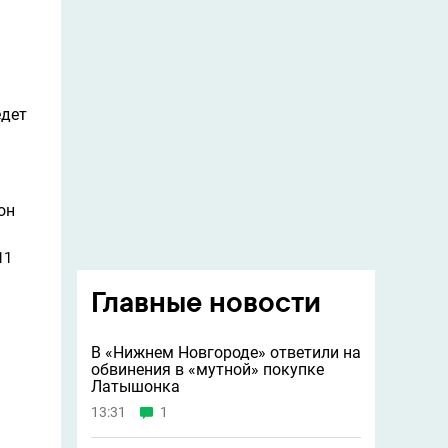
едет
он
11
Главные новости
В «Нижнем Новгороде» ответили на
обвинения в «мутной» покупке
Латышонка
13:31
1