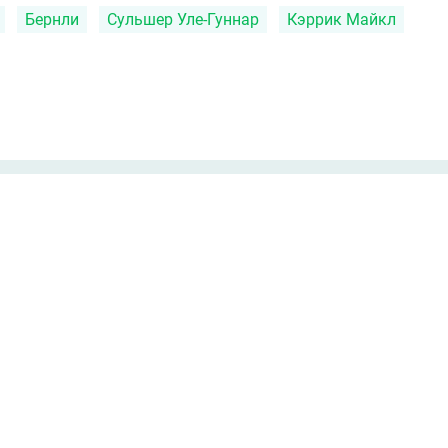
Бернли
Сульшер Уле-Гуннар
Кэррик Майкл