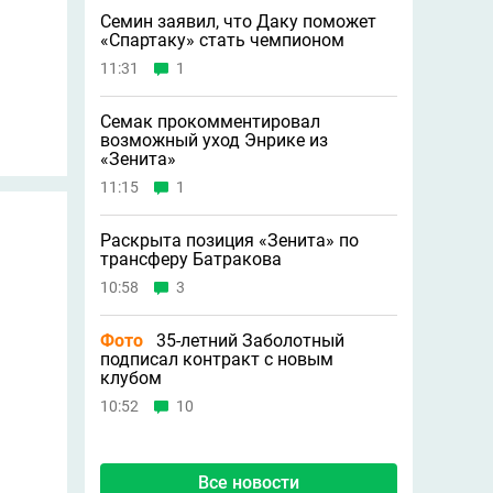
Семин заявил, что Даку поможет
«Спартаку» стать чемпионом
11:31
1
Семак прокомментировал
возможный уход Энрике из
«Зенита»
11:15
1
Раскрыта позиция «Зенита» по
трансферу Батракова
10:58
3
Фото
35-летний Заболотный
подписал контракт с новым
клубом
10:52
10
Все новости