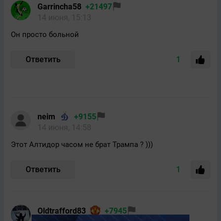
Garrincha58
+21497
14 июня, 15:13
Он просто больной
Ответить
1
neim
+9155
14 июня, 14:58
Этот Алтидор часом не брат Трампа ? )))
Ответить
1
Oldtrafford83
+7945