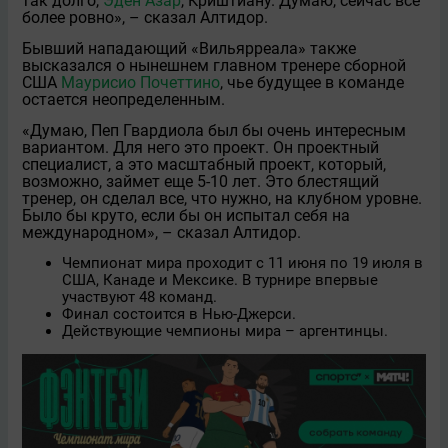
так долго,
Эден Азар
, Криштиану. Думаю, сейчас всe
более ровно», – сказал Алтидор.
Бывший нападающий «Вильярреала» также
высказался о нынешнем главном тренере сборной
США
Маурисио Почеттино
, чьe будущее в команде
остаeтся неопределeнным.
«Думаю, Пеп Гвардиола был бы очень интересным
вариантом. Для него это проект. Он проектный
специалист, а это масштабный проект, который,
возможно, займeт ещe 5-10 лет. Это блестящий
тренер, он сделал всe, что нужно, на клубном уровне.
Было бы круто, если бы он испытал себя на
международном», – сказал Алтидор.
Чемпионат мира проходит с 11 июня по 19 июля в
США, Канаде и Мексике. В турнире впервые
участвуют 48 команд.
Финал состоится в Нью-Джерси.
Действующие чемпионы мира – аргентинцы.