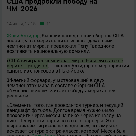
США предрекли победу на
ЧМ-2026
14 июня, 17:15
11
Жози Алтидор
, бывший нападающий сборной США,
заявил, что американцы выиграют домашний
чемпионат мира, и предложил Пепу Гвардиоле
возглавить национальную команду.
«США выиграют чемпионат мира. Если вы в это не
верите – уходите»
, – сказал Алтидор на мероприятии
одного из спонсоров в Нью-Йорке.
34-летний форвард, участвовавший в двух
чемпионатах мира в составе сборной США,
объяснил, почему считает победу американцев
реальной.
«Элементы того, где проводится турнир, и текущий
ландшафт футбола. Долгое время нужно было
проходить через Месси на пике, через Роналду на
пике. Теперь эти парни на закате карьеры. Это
выравнивает игровое поле для всех, потому что
исчезает фигура экстра-класса, которой Месси был