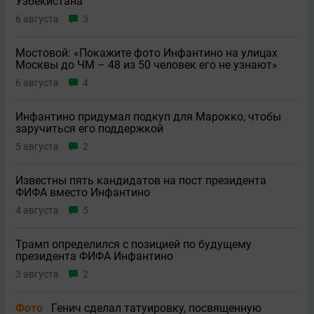
Узбекистана
6 августа
3
Мостовой: «Покажите фото Инфантино на улицах
Москвы до ЧМ – 48 из 50 человек его не узнают»
6 августа
4
Инфантино придумал подкуп для Марокко, чтобы
заручиться его поддержкой
5 августа
2
Известны пять кандидатов на пост президента
ФИФА вместо Инфантино
4 августа
5
Трамп определился с позицией по будущему
президента ФИФА Инфантино
3 августа
2
Фото
Генич сделал татуировку, посвященную