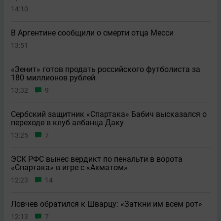
14:10
В Аргентине сообщили о смерти отца Месси
13:51
«Зенит» готов продать российского футболиста за
180 миллионов рублей
13:32
9
Сербский защитник «Спартака» Бабич высказался о
переходе в клуб албанца Даку
13:25
7
ЭСК РФС вынес вердикт по пенальти в ворота
«Спартака» в игре с «Ахматом»
12:23
14
Ловчев обратился к Шварцу: «Заткни им всем рот»
12:13
7