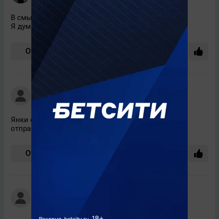
15 июня, 05:06
В смысле предрекли???
Я думал уже всё решено))
Ответить
Hector вернулся
+750
14 июня, 17:04
Янки станут чемпионами мира только если трамп
отправит спецназ за кубком.
Ответить
Hector вернулся
+750
14 июня, 17:02