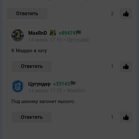
Ответить
2
MaxRnD
+89474
14 июня, 17:51
> Цугундeр
К Мадуро в хату
Ответить
1
Цугундeр
+33143
14 июня, 17:55
> MaxRnD
Под шконку загонит лысого.
Ответить
1