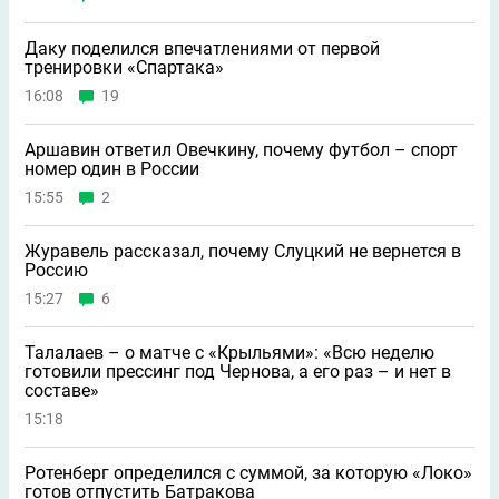
Даку поделился впечатлениями от первой
тренировки «Спартака»
16:08
19
Аршавин ответил Овечкину, почему футбол – спорт
номер один в России
15:55
2
Журавель рассказал, почему Слуцкий не вернется в
Россию
15:27
6
Талалаев – о матче с «Крыльями»: «Всю неделю
готовили прессинг под Чернова, а его раз – и нет в
составе»
15:18
Ротенберг определился с суммой, за которую «Локо»
готов отпустить Батракова