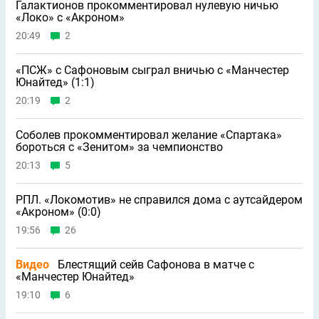
Галактионов прокомментировал нулевую ничью
«Локо» с «Акроном»
20:49
2
«ПСЖ» с Сафоновым сыграл вничью с «Манчестер
Юнайтед» (1:1)
20:19
2
Соболев прокомментировал желание «Спартака»
бороться с «Зенитом» за чемпионство
20:13
5
РПЛ. «Локомотив» не справился дома с аутсайдером
«Акроном» (0:0)
19:56
26
Видео
Блестящий сейв Сафонова в матче с
«Манчестер Юнайтед»
19:10
6