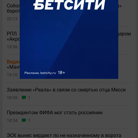
Соболев прокомментировал желание «Спартака»
бороться с «Зенитом» за чемпионство
20:13
6
РПЛ. «Локомотив» не справился дома с аутсайдером
«Акроном» (0:0)
19:56
27
Видео
Блестящий сейв Сафонова в матче с
«Манчестер Юнайтед»
19:10
7
Заявление «Реала» в связи со смертью отца Месси
18:59
1
Президентом ФИФА мог стать россиянин
18:34
7
ЭСК вынес вердикт по не назначенному в ворота