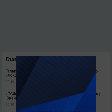
Главные новости
Галактионов прокомментировал нулевую ничью
«Локо» с «Акроном»
20:49
4
«ПСЖ» с Сафоновым сыграл вничью с «Манчестер
Юнайтед» (1:1)
20:19
2