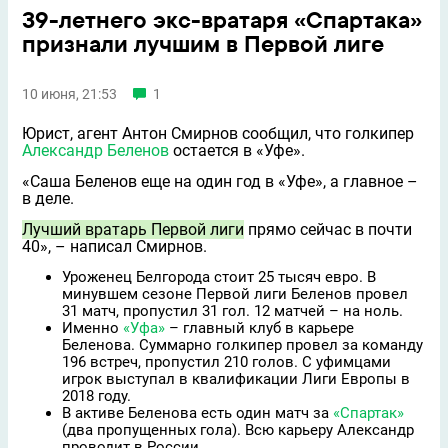
39-летнего экс-вратаря «Спартака»
признали лучшим в Первой лиге
10 июня, 21:53
1
Юрист, агент Антон Смирнов сообщил, что голкипер
Александр Беленов
остается в «Уфе».
«Саша Беленов ещe на один год в «Уфе», а главное –
в деле.
Лучший вратарь Первой лиги
прямо сейчас в почти
40», – написал Смирнов.
Уроженец Белгорода стоит 25 тысяч евро. В
минувшем сезоне Первой лиги Беленов провел
31 матч, пропустил 31 гол. 12 матчей – на ноль.
Именно
«Уфа»
– главный клуб в карьере
Беленова. Суммарно голкипер провел за команду
196 встреч, пропустил 210 голов. С уфимцами
игрок выступал в квалификации Лиги Европы в
2018 году.
В активе Беленова есть один матч за
«Спартак»
(два пропущенных гола). Всю карьеру Александр
проводит в России.