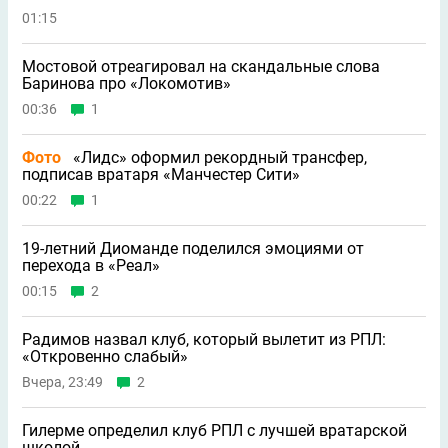
01:15
Мостовой отреагировал на скандальные слова
Баринова про «Локомотив»
00:36
1
Фото
«Лидс» оформил рекордный трансфер,
подписав вратаря «Манчестер Сити»
00:22
1
19-летний Диоманде поделился эмоциями от
перехода в «Реал»
00:15
2
Радимов назвал клуб, который вылетит из РПЛ:
«Откровенно слабый»
Вчера, 23:49
2
Гилерме определил клуб РПЛ с лучшей вратарской
школой