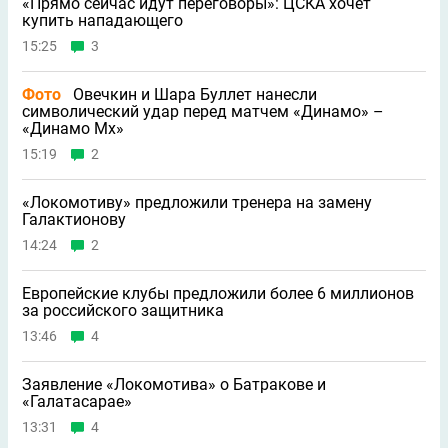
«Прямо сейчас идут переговоры»: ЦСКА хочет
купить нападающего
15:25
3
Фото
Овечкин и Шара Буллет нанесли
символический удар перед матчем «Динамо» –
«Динамо Мх»
15:19
2
«Локомотиву» предложили тренера на замену
Галактионову
14:24
2
Европейские клубы предложили более 6 миллионов
за российского защитника
13:46
4
Заявление «Локомотива» о Батракове и
«Галатасарае»
13:31
4