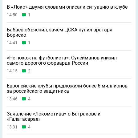
В «Локо» двумя словами описали ситуацию в клубе
14:50
1
Бабаев объяснил, зачем ЦСКА купил вратаря
Бориско
14:41
1
«Не похож на футболиста»: Сулейманов унизил
самого дорогого форварда России
14:15
2
Европейские клубы предложили более 6 миллионов
за российского защитника
13:46
4
Заявление «Локомотива» о Батракове и
«Галатасарае»
13:31
4