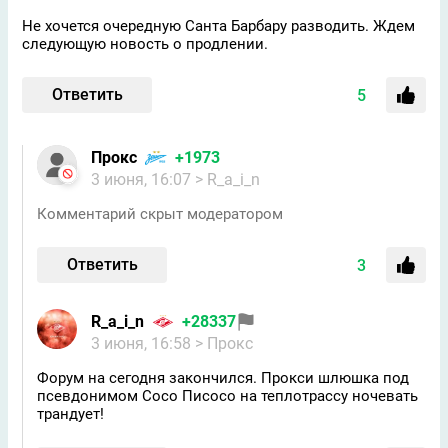
Не хочется очередную Санта Барбару разводить. Ждем
следующую новость о продлении.
Ответить
5
Прокс
+1973
3 июня, 16:07
> R_a_i_n
Комментарий скрыт модератором
Ответить
3
R_a_i_n
+28337
3 июня, 16:58
> Прокс
Форум на сегодня закончился. Прокси шлюшка под
псевдонимом Сосо Писосо на теплотрассу ночевать
трандует!