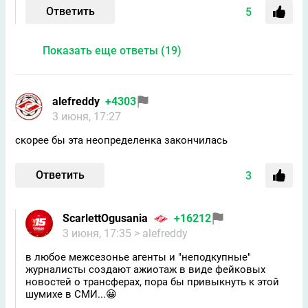
Ответить
5
Показать еще ответы (19)
alefreddy
+4303
3 июня, 17:27
скорее бы эта неопределенка закончилась
Ответить
3
ScarlettOgusania
+16212
3 июня, 17:35
> alefreddy
в любое межсезонье агенты и "неподкупные"
журналисты создают ажиотаж в виде фейковых
новостей о трансферах, пора бы привыкнуть к этой
шумихе в СМИ...😀