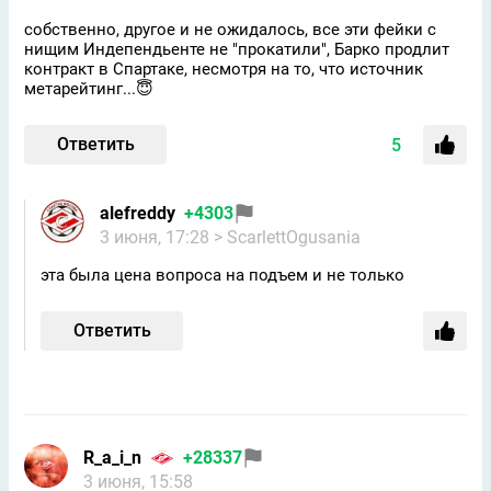
собственно, другое и не ожидалось, все эти фейки с
нищим Индепендьенте не "прокатили", Барко продлит
контракт в Спартаке, несмотря на то, что источник
метарейтинг...😇
Ответить
5
alefreddy
+4303
3 июня, 17:28
> ScarlettOgusania
эта была цена вопроса на подъем и не только
Ответить
R_a_i_n
+28337
3 июня, 15:58