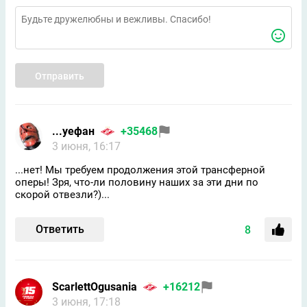
Отправить
...уефан
+35468
3 июня, 16:17
...нет! Мы требуем продолжения этой трансферной
оперы! Зря, что-ли половину наших за эти дни по
скорой отвезли?)...
Ответить
8
ScarlettOgusania
+16212
3 июня, 17:18