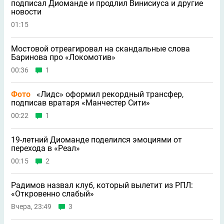
подписал Диоманде и продлил Винисиуса и другие
новости
01:15
Мостовой отреагировал на скандальные слова
Баринова про «Локомотив»
00:36
1
Фото
«Лидс» оформил рекордный трансфер,
подписав вратаря «Манчестер Сити»
00:22
1
19-летний Диоманде поделился эмоциями от
перехода в «Реал»
00:15
2
Радимов назвал клуб, который вылетит из РПЛ:
«Откровенно слабый»
Вчера, 23:49
3