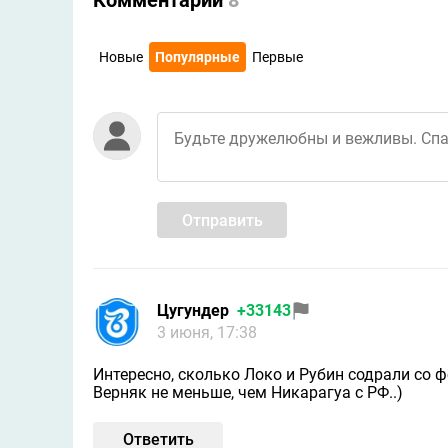
Комментарии
8
Новые
Популярные
Первые
Отправить
Цугундeр
+33143
3 июня, 17:38
Интересно, сколько Локо и Рубин содрали со ф
Верняк не меньше, чем Никарагуа с РФ..)
Ответить