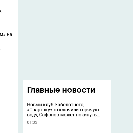
х
ом» на
.
Главные новости
Новый клуб Заболотного,
«Спартаку» отключили горячую
воду, Сафонов может покинуть
«ПСЖ» и другие новости
01:03