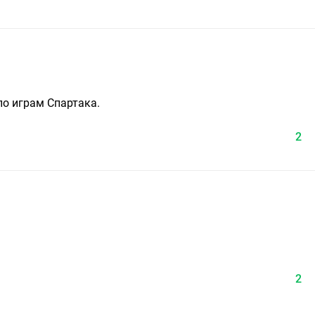
по играм Спартака.
2
2