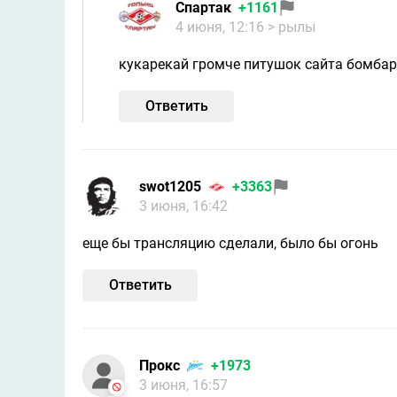
Спартaк
+1161
4 июня, 12:16
> рылы
кукарекай громче питушок сайта бомба
Ответить
swot1205
+3363
3 июня, 16:42
еще бы трансляцию сделали, было бы огонь
Ответить
Прокс
+1973
3 июня, 16:57