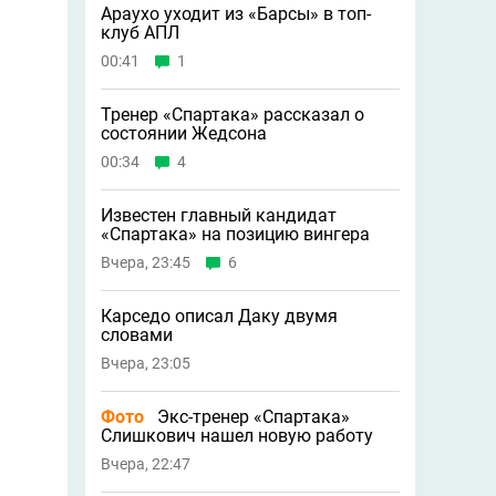
Араухо уходит из «Барсы» в топ-
клуб АПЛ
00:41
1
Тренер «Спартака» рассказал о
состоянии Жедсона
00:34
4
Известен главный кандидат
«Спартака» на позицию вингера
Вчера, 23:45
6
Карседо описал Даку двумя
словами
Вчера, 23:05
Фото
Экс-тренер «Спартака»
Слишкович нашел новую работу
Вчера, 22:47