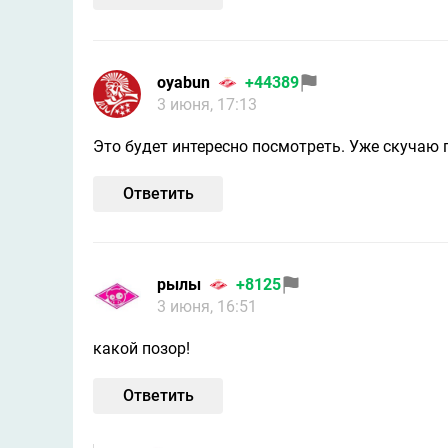
oyabun
+44389
3 июня, 17:13
Это будет интересно посмотреть. Уже скучаю 
Ответить
рылы
+8125
3 июня, 16:51
какой позор!
Ответить