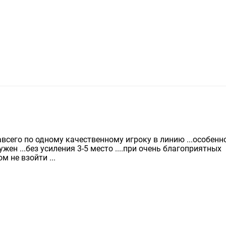
авсего по одному качественному игроку в линию ...особенн
ен ...без усиления 3-5 место ....при очень благоприятных
м не взойти ...