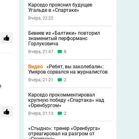
Карседо прояснил будущее
Угальде в «Спартаке»
Вчера, 22:22
Бевеев из «Балтики» повторил
знаменитый перформанс
Горлуковича
Вчера, 21:47
8
Видео
«Ребят, вы заколебали»:
Умяров сорвался на журналистов
Вчера, 21:21
2
о
Карседо прокомментировал
крупную победу «Спартака» над
«Оренбургом»
Вчера, 21:13
2
«Стыдно»: тренер «Оренбурга»
отреагировал на разгром от
«Спартака»