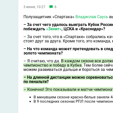
3 июня, 10:27
6
Полузащитник «Спартака»
Владислав Саусь
вы
– За счет чего удалось выиграть Кубок Росс
побеждать
«Зенит»
, ЦСКА и «Краснодар»?
– За счет того, что в «Спартаке» собрались к
стоят друг за друга. Кроме того, это команда
– На что команда может претендовать в сле
золото чемпионата?
– Я считаю, что да.
В каждом сезоне все долж
чемпионство и победу в Кубке.
Тем более сейч
можем развиваться дальше и бороться за чем
– На длинной дистанции можно соревноваться
по пенальти?
– Конечно! Это показывали и матчи чемпионат
В минувшем сезоне красно-белые заняли 4
В 9 последних сезонах РПЛ после чемпионст