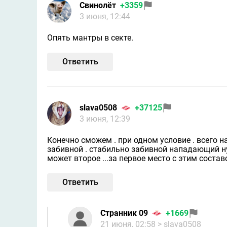
Свинолёт
+3359
3 июня, 12:44
Опять мантры в секте.
Ответить
slavа0508
+37125
3 июня, 12:39
Конечно сможем . при одном условие . всего н
забивной . стабильно забивной нападающий нуж
может второе ...за первое место с этим составо
Ответить
Странник 09
+1669
21 июня, 02:58
> slavа0508