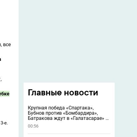
, все
а
,
Главные новости
убке
Крупная победа «Спартака»,
Бубнов против «Бомбардира»,
Батракова ждут в «Галатасарае» и
3-е.
другие новости
00:56