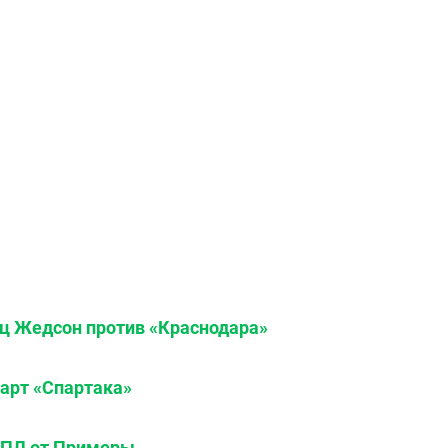
ец Жедсон против «Краснодара»
арт «Спартака»
РПЛ от Примеры