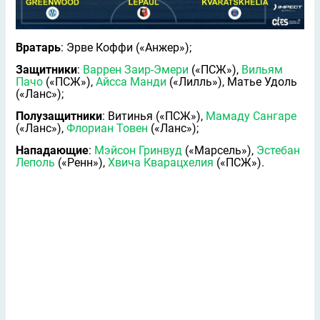
Вратарь
: Эрве Коффи («Анжер»);
Защитники
:
Варрен Заир-Эмери
(«ПСЖ»),
Вильям
Пачо
(«ПСЖ»),
Айсса Манди
(«Лилль»), Матье Удоль
(«Ланс»);
Полузащитники
: Витинья («ПСЖ»),
Мамаду Сангаре
(«Ланс»),
Флориан Товен
(«Ланс»);
Нападающие
:
Мэйсон Гринвуд
(«Марсель»),
Эстебан
Леполь
(«Ренн»),
Хвича Кварацхелия
(«ПСЖ»).