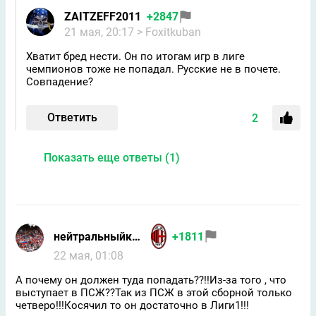
ZAITZEFF2011
+2847
21 мая, 20:17
> Foxitkuban
Хватит бред нести. Он по итогам игр в лиге
чемпионов тоже не попадал. Русские не в почете.
Совпадение?
Ответить
2
Показать еще ответы (1)
нейтральныйкакникто
+1811
22 мая, 01:08
А почему он должен туда попадать??!!Из-за того , что
выступает в ПСЖ??Так из ПСЖ в этой сборной только
четверо!!!Косячил то он достаточно в Лиги1!!!