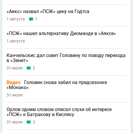
«Аякс» назвал «ПСЖ» цену на Годтса
1 августа
1
«ПСЖ» нашел альтернативу Диоманде в «Аяксе»
1 августа
Канчельскис дал совет Головину по поводу перехода
в «Зенит»
31 июля
2
Видео
Головин снова забил на предсезонке
«Монако»
31 июля
Орлов одним словом описал слухи об интересе
«ПСЖ» к Батракову и Кисляку
31 июля
3