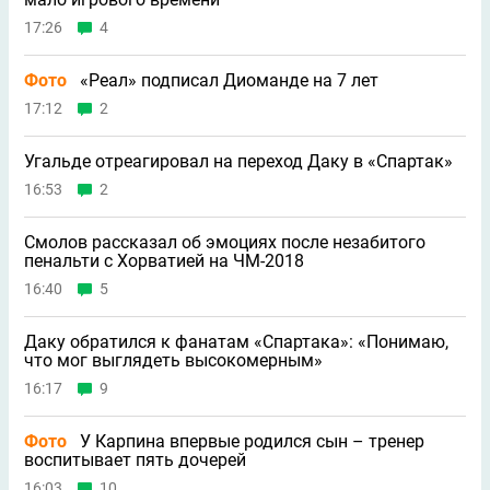
17:26
4
Фото
«Реал» подписал Диоманде на 7 лет
17:12
2
Угальде отреагировал на переход Даку в «Спартак»
16:53
2
Смолов рассказал об эмоциях после незабитого
пенальти с Хорватией на ЧМ-2018
16:40
5
Даку обратился к фанатам «Спартака»: «Понимаю,
что мог выглядеть высокомерным»
16:17
9
Фото
У Карпина впервые родился сын – тренер
воспитывает пять дочерей
16:03
10