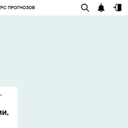
УРС ПРОГНОЗОВ
а»
и,