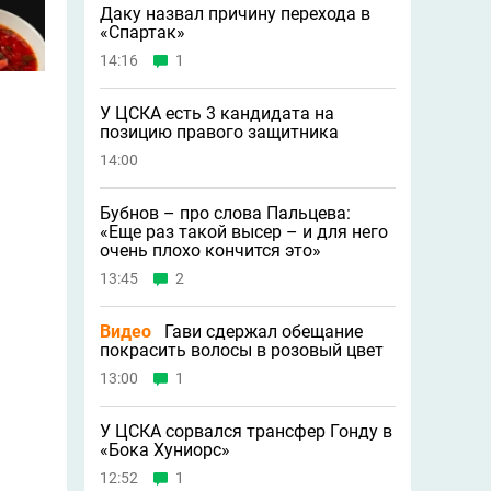
Даку назвал причину перехода в
«Спартак»
14:16
1
У ЦСКА есть 3 кандидата на
позицию правого защитника
14:00
Бубнов – про слова Пальцева:
«Ещe раз такой высер – и для него
очень плохо кончится это»
13:45
2
Видео
Гави сдержал обещание
покрасить волосы в розовый цвет
13:00
1
У ЦСКА сорвался трансфер Гонду в
«Бока Хуниорс»
12:52
1