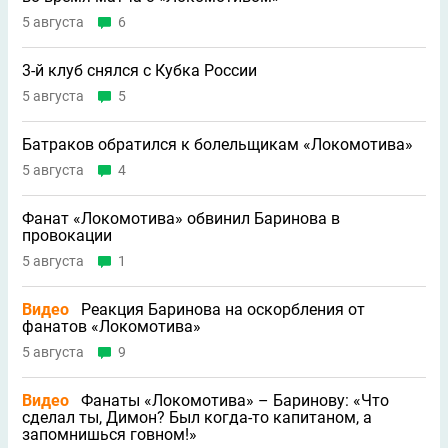
5 августа
6
3-й клуб снялся с Кубка России
5 августа
5
Батраков обратился к болельщикам «Локомотива»
5 августа
4
Фанат «Локомотива» обвинил Баринова в
провокации
5 августа
1
Видео
Реакция Баринова на оскорбления от
фанатов «Локомотива»
5 августа
9
Видео
Фанаты «Локомотива» – Баринову: «Что
сделал ты, Димон? Был когда-то капитаном, а
запомнишься говном!»