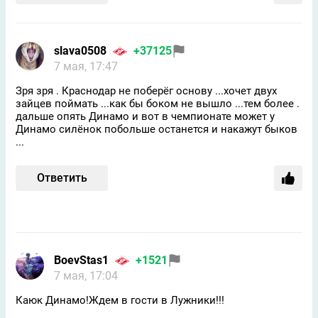
slavа0508
+37125
7 мая, 17:47
Зря зря . Краснодар не поберёг основу ...хочет двух
зайцев поймать ...как бы боком не вышло ...тем более .
дальше опять Динамо и вот в чемпионате может у
Динамо силёнок побольше останется и накажут быков
...
Ответить
BoevStas1
+1521
7 мая, 17:04
Каюк Динамо!Ждем в гости в Лужники!!!