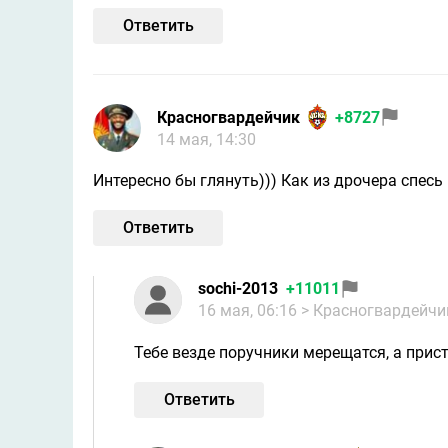
Ответить
Красногвардейчик
+8727
14 мая, 14:30
Интересно бы глянуть))) Как из дрочера спес
Ответить
sochi-2013
+11011
16 мая, 06:16
> Красногвардейчи
Тебе везде поручники мерещатся, а прис
Ответить