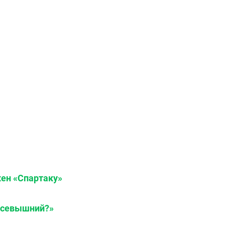
жен «Спартаку»
 всевышний?»