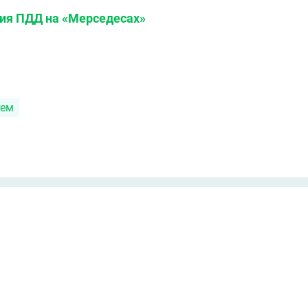
ния ПДД на «Мерседесах»
тем