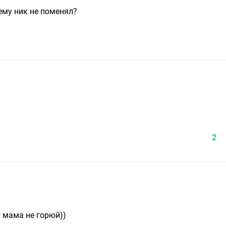
чему ник не поменял?
2
т мама не горюй))