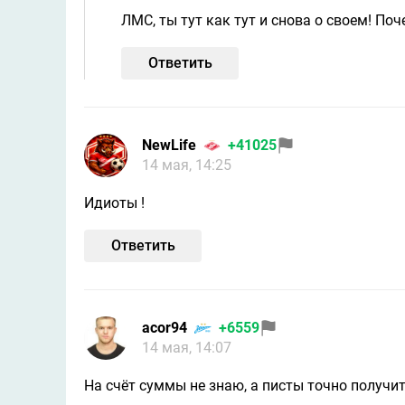
ЛМС, ты тут как тут и снова о своем! По
Ответить
NewLife
+41025
14 мая, 14:25
Идиоты !
Ответить
acor94
+6559
14 мая, 14:07
На счёт суммы не знаю, а писты точно получи