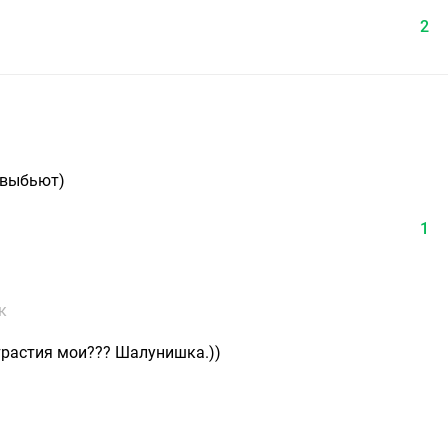
2
ь выбьют)
1
к
трастия мои??? Шалунишка.))