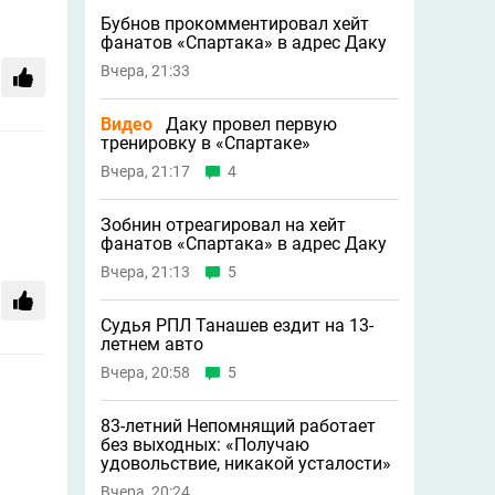
Бубнов прокомментировал хейт
фанатов «Спартака» в адрес Даку
Вчера, 21:33
Видео
Даку провел первую
тренировку в «Спартаке»
Вчера, 21:17
4
Зобнин отреагировал на хейт
фанатов «Спартака» в адрес Даку
Вчера, 21:13
5
Судья РПЛ Танашев ездит на 13-
летнем авто
Вчера, 20:58
5
83-летний Непомнящий работает
без выходных: «Получаю
удовольствие, никакой усталости»
Вчера, 20:24