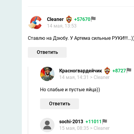
Cleaner
+57670
14 мая, 13:53
Ставлю на Дзюбу. У Артема сильные РУКИ!!!...)
Ответить
Красногвардейчик
+8727
14 мая, 14:31
> Cleaner
Но слабые и пустые яйца))
Ответить
sochi-2013
+11011
15 мая, 08:35
> Cleaner