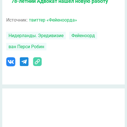
78-летний Адвокат нашел новую работу
Источник:
твиттер «Фейеноорда»
Нидерланды. Эредивизие
Фейеноорд
ван Перси Робин