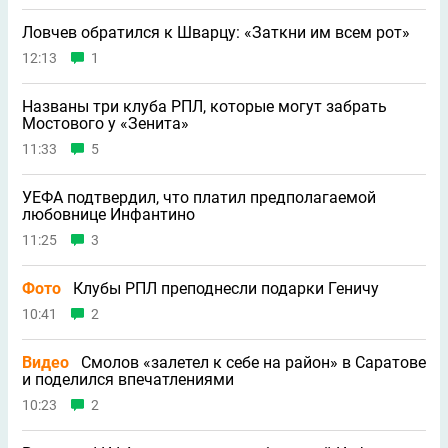
Ловчев обратился к Шварцу: «Заткни им всем рот»
12:13
1
Названы три клуба РПЛ, которые могут забрать
Мостового у «Зенита»
11:33
5
УЕФА подтвердил, что платил предполагаемой
любовнице Инфантино
11:25
3
Фото
Клубы РПЛ преподнесли подарки Геничу
10:41
2
Видео
Смолов «залетел к себе на район» в Саратове
и поделился впечатлениями
10:23
2