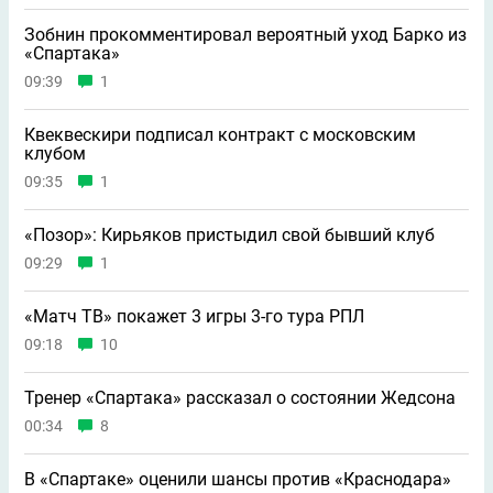
Зобнин прокомментировал вероятный уход Барко из
«Спартака»
09:39
1
Квеквескири подписал контракт с московским
клубом
09:35
1
«Позор»: Кирьяков пристыдил свой бывший клуб
09:29
1
«Матч ТВ» покажет 3 игры 3-го тура РПЛ
09:18
10
Тренер «Спартака» рассказал о состоянии Жедсона
00:34
8
В «Спартаке» оценили шансы против «Краснодара»