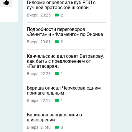
Гилерме определил клуб РПЛ с
лучшей вратарской школой
Вчера, 23:25
2
Подробности переговоров
«Зенита» и «Фламенго» по Энрике
Вчера, 23:01
2
Канчельскис дал совет Батракову,
как быть с предложением от
«Галатасарая»
Вчера, 22:28
1
Бериша описал Черчесова одним
прилагательным
Вчера, 22:19
1
Баринова заподозрили в
шизофрении
Вчера, 21:40
3