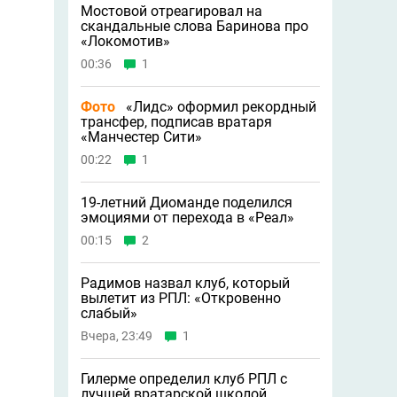
Мостовой отреагировал на
скандальные слова Баринова про
«Локомотив»
00:36
1
Фото
«Лидс» оформил рекордный
трансфер, подписав вратаря
«Манчестер Сити»
00:22
1
19-летний Диоманде поделился
эмоциями от перехода в «Реал»
00:15
2
Радимов назвал клуб, который
вылетит из РПЛ: «Откровенно
слабый»
Вчера, 23:49
1
Гилерме определил клуб РПЛ с
лучшей вратарской школой